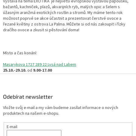
Výstava na téma EXOTIKA je největší evropskou výstavou papoušků,
bažantů, kachniček, plazů, akvarijních ryb, malých opic a šelem s
úžasným aranžmá exotických rostlin a stromů. My máme tento rok
možnost poprvé se akce účastnit a prezentovat čerstvé ovoce a
řezané květiny z ostrova La Palma. Můžete si od nás zakoupit i řízky
dračího ovoce a zkusit si pěstování doma!
Místo a čas konání:
Masarykova 1727 289 22 Lysá nad Labem
25.10.-29.10.
od
9.00-17.00
Z
á
p
a
Odebírat newsletter
t
Vložte svůj e-mail a my vám budeme zasílat informace o nových
í
produktech na našem e-shopu.
E-mail