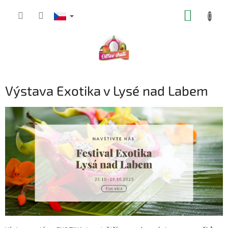
Přejít
NÁKUP
na
obsah
KOŠÍK
Výstava Exotika v Lysé nad Labem