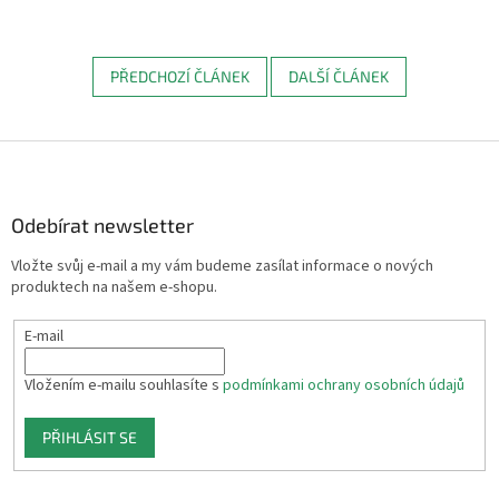
PŘEDCHOZÍ ČLÁNEK
DALŠÍ ČLÁNEK
Z
á
p
a
Odebírat newsletter
t
Vložte svůj e-mail a my vám budeme zasílat informace o nových
í
produktech na našem e-shopu.
E-mail
Vložením e-mailu souhlasíte s
podmínkami ochrany osobních údajů
PŘIHLÁSIT SE