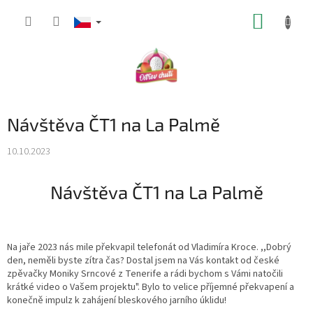
Přejít
NÁKUP
na
obsah
KOŠÍK
Návštěva ČT1 na La Palmě
10.10.2023
Návštěva ČT1 na La Palmě
Na jaře 2023 nás mile překvapil telefonát od Vladimíra Kroce. ,,Dobrý
den, neměli byste zítra čas? Dostal jsem na Vás kontakt od české
zpěvačky Moniky Srncové z Tenerife a rádi bychom s Vámi natočili
krátké video o Vašem projektu". Bylo to velice příjemné překvapení a
konečně impulz k zahájení bleskového jarního úklidu!