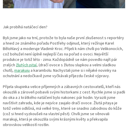
Jak probíhá natáčecí den?
Byli jsme jako na trní, protože to byla naše první zkušenost s reportéry
a hned ze známého pořadu Postřehy odjinud, který režíruje Karel
Bělohlavý a moderuje Vladimír Kroc. Přijeli k nám chvíli po Velikonocích,
což bohužel není úplně nejlepší čas na pořad o ovoci. Největší
produkce je totiž léto - zima. Každopádně se nám povedlo najít pár
zralých
žlutých pitaí
, (dračí ovoce s žlutou slupkou a velmi sladkou
chutí),
marakuju
a karambolu. Nachystali jsme si i nějaké novinky na
ochutnání a nedočkavě jsme vyčkávali příjezdu české výpravy.
Přijela skupinka velice příjemných a zábavných cestovatelů, kteří nás
okouzlili a zároveň pobavili svými historkami z cest. Rychle jsme si padli
do oka a z krátkého natáčení bylo nakonec pár hodin. Vyrazili jsme
navštívit zahradu, kde je nejvíce zaujalo dračí ovoce. Žlutá pitaya je
totiž velmi odlišná, má velké trny, které se snadno zabodnou do kůže
(což si hned vyzkoušeli na vlastní pěst). Chvíli jsme se věnovali
marakuji, která je okouzlila svými krásnými květy a překvapila
obrovskou velikostí rostlin.