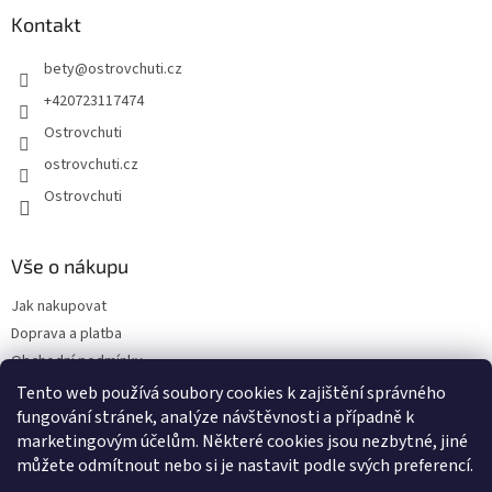
Kontakt
bety
@
ostrovchuti.cz
+420723117474
Ostrovchuti
ostrovchuti.cz
Ostrovchuti
Vše o nákupu
Jak nakupovat
Doprava a platba
Obchodní podmínky
Podmínky ochrany osobních údajů
Tento web používá soubory cookies k zajištění správného
Předplatné
fungování stránek, analýze návštěvnosti a případně k
marketingovým účelům. Některé cookies jsou nezbytné, jiné
O nás
můžete odmítnout nebo si je nastavit podle svých preferencí.
Sezónnost exotického ovoce