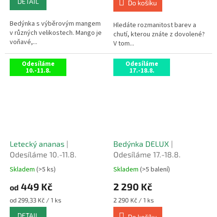
DETAIL
z
z
Do košíku
5
5
hvězdiček.
hvězdiček.
Bedýnka s výběrovým mangem
Hledáte rozmanitost barev a
v různých velikostech. Mango je
chutí, kterou znáte z dovolené?
voňavé,...
V tom...
Odesíláme
Odesíláme
10.-11.8.
17.-18.8.
Letecký ananas
|
Bedýnka DELUX
|
Odesíláme 10.-11.8.
Odesíláme 17.-18.8.
Skladem
(>5 ks)
Skladem
(>5 balení)
Průměrné
Průměrné
hodnocení
hodnocení
449 Kč
2 290 Kč
od
produktu
produktu
je
je
Měrná
Měrná
od 299,33 Kč / 1 ks
2 290 Kč / 1 ks
5,0
5,0
cena:
cena:
DETAIL
z
z
Do košíku