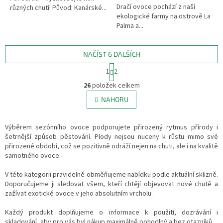
Dračí ovoce pochází z naší
různých chutí! Původ: Kanárské...
ekologické farmy na ostrově La
Palma a...
NAČÍST 6 DALŠÍCH
S
1
2
t
O
r
26
položek celkem
v
á
l
NAHORU
n
á
k
d
o
v
Výběrem sezónního ovoce podporujete přirozený rytmus přírody i
a
á
šetrnější způsob pěstování. Plody nejsou nuceny k růstu mimo své
c
n
přirozené období, což se pozitivně odráží nejen na chuti, ale i na kvalitě
í
í
samotného ovoce.
p
r
V této kategorii pravidelně obměňujeme nabídku podle aktuální sklizně.
v
Doporučujeme ji sledovat všem, kteří chtějí objevovat nové chutě a
k
zažívat exotické ovoce v jeho absolutním vrcholu.
y
v
Každý produkt doplňujeme o informace k použití, dozrávání i
ý
skladování, aby pro vás byl nákup maximálně pohodlný a bez otazníků.
p