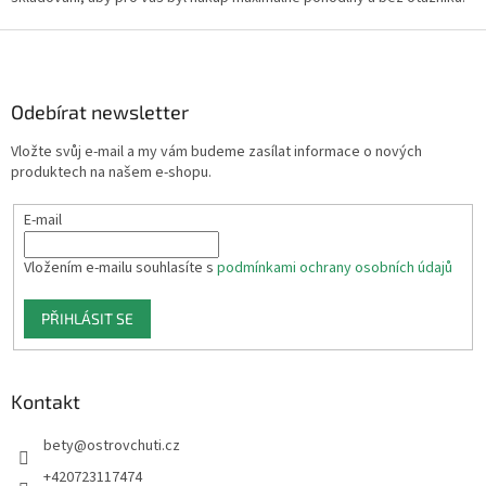
i
Z
s
u
á
p
a
Odebírat newsletter
t
Vložte svůj e-mail a my vám budeme zasílat informace o nových
í
produktech na našem e-shopu.
E-mail
Vložením e-mailu souhlasíte s
podmínkami ochrany osobních údajů
PŘIHLÁSIT SE
Kontakt
bety
@
ostrovchuti.cz
+420723117474