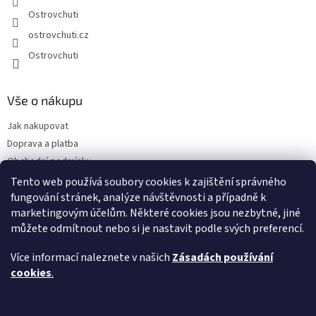
Ostrovchuti
ostrovchuti.cz
Ostrovchuti
Vše o nákupu
Jak nakupovat
Doprava a platba
Obchodní podmínky
Podmínky ochrany osobních údajů
Tento web používá soubory cookies k zajištění správného
fungování stránek, analýze návštěvnosti a případně k
Předplatné
marketingovým účelům. Některé cookies jsou nezbytné, jiné
O nás
můžete odmítnout nebo si je nastavit podle svých preferencí.
Sezónnost exotického ovoce
Napsali o nás
Více informací naleznete v našich
Zásadách používání
FAQ - Nejčastější dotazy
cookies
.