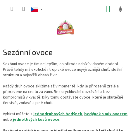
Přejít
NÁKUP
na
obsah
KOŠÍK
Sezónní ovoce
Sezónní ovoce je tím nejlepším, co příroda nabízí v daném období.
Právě tehdy má exotické i tropické ovoce nejvýraznější chuť, ideální
strukturu a nejvyšší obsah živin.
Každý druh ovoce sklízíme až v momentě, kdy je přirozeně zralé a
připravené na cestu za vámi. Bez urychlování dozrávání a bez
kompromisů v kvalitě. Díky tomu dostáváte ovoce, které je skutečně
čerstvé, voňavé a plné chuti.
Vybírat můžete z
jednodruhových bedýnek
,
bedýnek s mix ovocem
nebo
jednotlivých kusů ovoce
.
Sezónní exotické ovoce je ideální volbou pro ty, kteří chtějí to