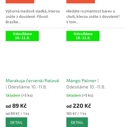
5
5
hvězdiček.
hvězdiček.
Výborná medově sladká, kterou
Hledáte rozmanitost barev a
znáte z dovolené. Původ:
chutí, kterou znáte z dovolené?
Brazílie...
V tom...
Odesíláme
Odesíláme
10.-11.8.
10.-11.8.
Marakuja červená/fialová
Mango Palmer
|
| Odesíláme 10.-11.8.
Odesíláme 10.-11.8.
Skladem
(>5 ks)
Skladem
(>5 ks)
Průměrné
Průměrné
hodnocení
hodnocení
89 Kč
220 Kč
od
od
produktu
produktu
je
je
Měrná
Měrná
od 89 Kč / 1 ks
165 Kč / 1 ks
4,3
4,8
cena:
cena:
DETAIL
DETAIL
z
z