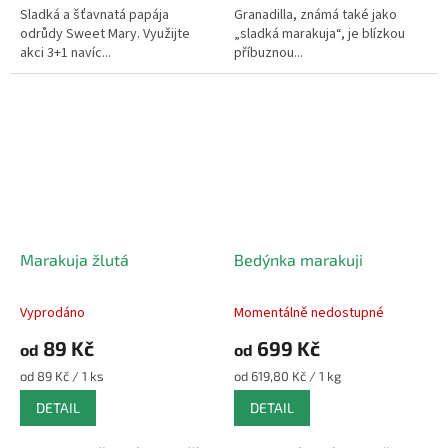
hvězdiček.
hvězdiček.
Sladká a šťavnatá papája
Granadilla, známá také jako
odrůdy Sweet Mary. Využijte
„sladká marakuja“, je blízkou
akci 3+1 navíc...
příbuznou...
Marakuja žlutá
Bedýnka marakuji
Vyprodáno
Momentálně nedostupné
Průměrné
Průměrné
hodnocení
hodnocení
89 Kč
699 Kč
od
od
produktu
produktu
je
je
Měrná
Měrná
od 89 Kč / 1 ks
od 619,80 Kč / 1 kg
3,0
5,0
cena:
cena:
DETAIL
DETAIL
z
z
5
5