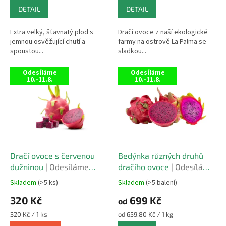
5,0
5,0
cena:
cena:
DETAIL
DETAIL
z
z
5
5
hvězdiček.
hvězdiček.
Extra velký, šťavnatý plod s
Dračí ovoce z naší ekologické
jemnou osvěžující chutí a
farmy na ostrově La Palma se
spoustou...
sladkou...
Odesíláme
Odesíláme
10.-11.8.
10.-11.8.
Dračí ovoce s červenou
Bedýnka různých druhů
dužninou
| Odesíláme
dračího ovoce
| Odesíláme
10.-11.8.
10.-11.8.
Skladem
(>5 ks)
Skladem
(>5 balení)
Průměrné
Průměrné
hodnocení
hodnocení
320 Kč
699 Kč
od
produktu
produktu
je
je
Měrná
Měrná
320 Kč / 1 ks
od 659,80 Kč / 1 kg
5,0
5,0
cena:
cena: