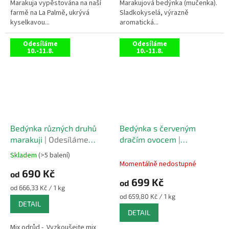
hvězdiček.
hvězdiček.
Marakuja vypěstována na naší
Marakujová bedýnka (mučenka).
farmě na La Palmě, ukrývá
Sladkokyselá, výrazně
kyselkavou...
aromatická...
Odesíláme
Odesíláme
10.-11.8.
10.-11.8.
Bedýnka různých druhů
Bedýnka s červeným
marakuji
| Odesíláme
dračím ovocem
|
10.-11.8.
Odesíláme 10.-11.8.
Skladem
(>5 balení)
Průměrné
Momentálně nedostupné
hodnocení
690 Kč
od
produktu
699 Kč
od
je
Měrná
od 666,33 Kč / 1 kg
5,0
cena:
Měrná
od 659,80 Kč / 1 kg
DETAIL
z
cena:
DETAIL
5
hvězdiček.
Mix odrůd - Vyzkoušejte mix