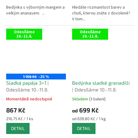
hvězdiček.
hvězdiček.
Bedýnka s výborným mangem a
Hledáte rozmanitost barev a
velkým ananasem. ...
chutí, kterou znáte z dovolené?
V tom...
Odesíláme
Odesíláme
10.-11.8.
10.-11.8.
1 156 Kč
–25 %
Sladká papája 3+1
|
Bedýnka sladké granadilli
Odesíláme 10.-11.8.
| Odesíláme 10.-11.8.
Momentálně nedostupné
Skladem
(3 balení)
Průměrné
Průměrné
hodnocení
hodnocení
867 Kč
699 Kč
od
produktu
produktu
je
je
Měrná
Měrná
216,75 Kč / 1 ks
od 639,80 Kč / 1 kg
5,0
5,0
cena:
cena:
DETAIL
DETAIL
z
z
5
5