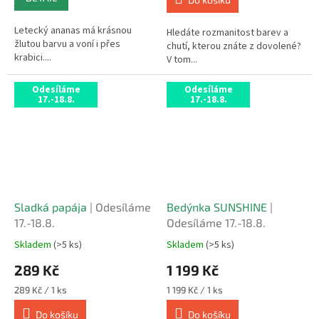
5
5
hvězdiček.
hvězdiček.
Letecký ananas má krásnou
Hledáte rozmanitost barev a
žlutou barvu a voní i přes
chutí, kterou znáte z dovolené?
krabici....
V tom...
Odesíláme
Odesíláme
17.-18.8.
17.-18.8.
Sladká papája
| Odesíláme
Bedýnka SUNSHINE
|
17.-18.8.
Odesíláme 17.-18.8.
Skladem
(>5 ks)
Skladem
(>5 ks)
Průměrné
Průměrné
hodnocení
hodnocení
289 Kč
1 199 Kč
produktu
produktu
je
je
Měrná
Měrná
289 Kč / 1 ks
1 199 Kč / 1 ks
5,0
4,8
cena:
cena:
z
z
Do košíku
Do košíku