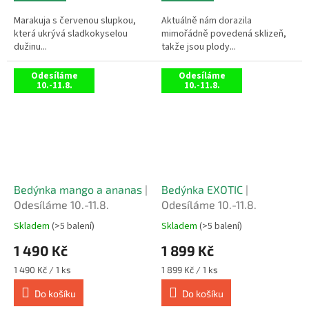
5
5
hvězdiček.
hvězdiček.
Marakuja s červenou slupkou,
Aktuálně nám dorazila
která ukrývá sladkokyselou
mimořádně povedená sklizeň,
dužinu...
takže jsou plody...
Odesíláme
Odesíláme
10.-11.8.
10.-11.8.
Bedýnka mango a ananas
|
Bedýnka EXOTIC
|
Odesíláme 10.-11.8.
Odesíláme 10.-11.8.
Skladem
(>5 balení)
Skladem
(>5 balení)
Průměrné
Průměrné
hodnocení
hodnocení
1 490 Kč
1 899 Kč
produktu
produktu
je
je
Měrná
Měrná
1 490 Kč / 1 ks
1 899 Kč / 1 ks
5,0
4,9
cena:
cena:
z
z
Do košíku
Do košíku
5
5