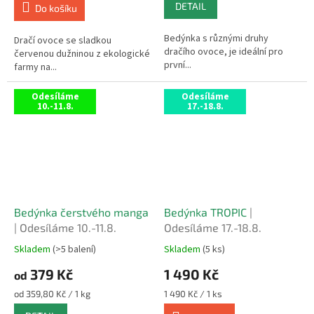
DETAIL
z
z
Do košíku
5
5
hvězdiček.
hvězdiček.
Bedýnka s různými druhy
Dračí ovoce se sladkou
dračího ovoce, je ideální pro
červenou dužninou z ekologické
první...
farmy na...
Odesíláme
Odesíláme
10.-11.8.
17.-18.8.
Bedýnka čerstvého manga
Bedýnka TROPIC
|
| Odesíláme 10.-11.8.
Odesíláme 17.-18.8.
Skladem
(>5 balení)
Skladem
(5 ks)
Průměrné
Průměrné
hodnocení
hodnocení
379 Kč
1 490 Kč
od
produktu
produktu
je
je
Měrná
Měrná
od 359,80 Kč / 1 kg
1 490 Kč / 1 ks
4,9
5,0
cena:
cena: