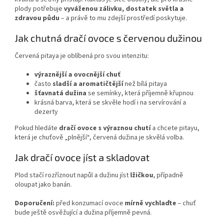
plody potřebuje
vyváženou zálivku, dostatek světla a
zdravou půdu
– a právě to mu zdejší prostředí poskytuje.
Jak chutná dračí ovoce s červenou dužinou
Červená pitaya je oblíbená pro svou intenzitu:
výraznější a ovocnější chuť
často
sladší a aromatičtější
než bílá pitaya
šťavnatá dužina
se semínky, která příjemně křupnou
krásná barva, která se skvěle hodí i na servírování a
dezerty
Pokud hledáte
dračí ovoce s výraznou chutí
a chcete pitayu,
která je chuťově „plnější“, červená dužina je skvělá volba.
Jak dračí ovoce jíst a skladovat
Plod stačí rozříznout napůl a dužinu jíst
lžičkou
, případně
oloupat jako banán.
Doporučení:
před konzumací ovoce
mírně vychlaďte
– chuť
bude ještě osvěžující a dužina příjemně pevná.