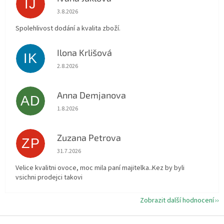
IJ
Hodnocení obchodu je 5 z 5 hvězdiček.
3.8.2026
Spolehlivost dodání a kvalita zboží.
Ilona Krlišová
IK
Hodnocení obchodu je 5 z 5 hvězdiček.
2.8.2026
Anna Demjanova
AD
Hodnocení obchodu je 5 z 5 hvězdiček.
1.8.2026
Zuzana Petrova
ZP
Hodnocení obchodu je 5 z 5 hvězdiček.
31.7.2026
Velice kvalitni ovoce, moc mila paní majitelka..Kez by byli
vsichni prodejci takovi
Zobrazit další hodnocení
Z