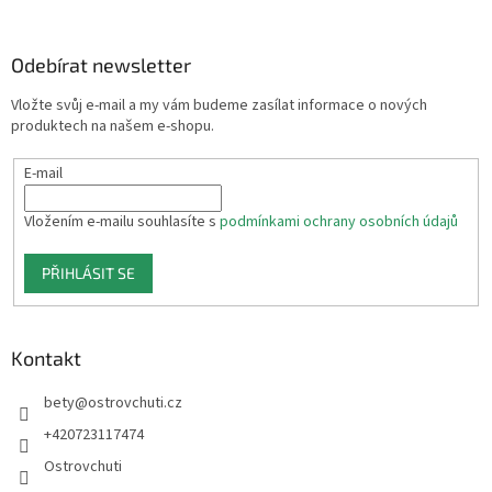
á
p
a
Odebírat newsletter
t
Vložte svůj e-mail a my vám budeme zasílat informace o nových
í
produktech na našem e-shopu.
E-mail
Vložením e-mailu souhlasíte s
podmínkami ochrany osobních údajů
PŘIHLÁSIT SE
Kontakt
bety
@
ostrovchuti.cz
+420723117474
Ostrovchuti