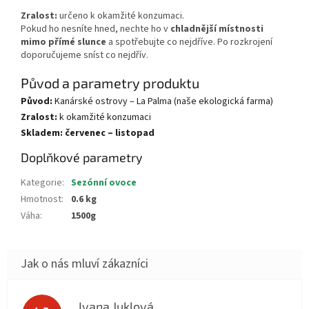
Zralost:
určeno k okamžité konzumaci.
Pokud ho nesníte hned, nechte ho v
chladnější místnosti
mimo přímé slunce
a spotřebujte co nejdříve. Po rozkrojení
doporučujeme sníst co nejdřív.
Původ a parametry produktu
Původ:
Kanárské ostrovy – La Palma (naše ekologická farma)
Zralost:
k okamžité konzumaci
Skladem:
červenec – listopad
Doplňkové parametry
Kategorie
:
Sezónní ovoce
Hmotnost
:
0.6 kg
Váha
:
1500g
Ivana Juklová