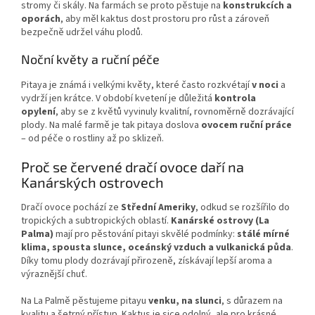
stromy či skály. Na farmách se proto pěstuje na
konstrukcích a
oporách
, aby měl kaktus dost prostoru pro růst a zároveň
bezpečně udržel váhu plodů.
Noční květy a ruční péče
Pitaya je známá i velkými květy, které často rozkvétají
v noci
a
vydrží jen krátce. V období kvetení je důležitá
kontrola
opylení
, aby se z květů vyvinuly kvalitní, rovnoměrně dozrávající
plody. Na malé farmě je tak pitaya doslova
ovocem ruční práce
– od péče o rostliny až po sklizeň.
Proč se červené dračí ovoce daří na
Kanárských ostrovech
Dračí ovoce pochází ze
Střední Ameriky
, odkud se rozšířilo do
tropických a subtropických oblastí.
Kanárské ostrovy (La
Palma)
mají pro pěstování pitayi skvělé podmínky:
stálé mírné
klima, spousta slunce, oceánský vzduch a vulkanická půda
.
Díky tomu plody dozrávají přirozeně, získávají lepší aroma a
výraznější chuť.
Na La Palmě pěstujeme pitayu
venku, na slunci
, s důrazem na
kvalitu a šetrný přístup. Kaktus je sice odolný, ale pro krásné