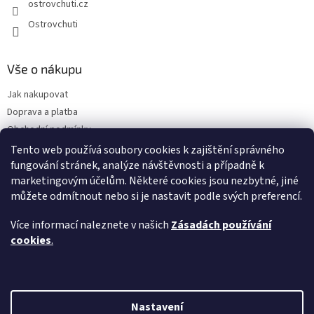
ostrovchuti.cz
Ostrovchuti
Vše o nákupu
Jak nakupovat
Doprava a platba
Obchodní podmínky
Podmínky ochrany osobních údajů
Tento web používá soubory cookies k zajištění správného
Předplatné
fungování stránek, analýze návštěvnosti a případně k
marketingovým účelům. Některé cookies jsou nezbytné, jiné
O nás
můžete odmítnout nebo si je nastavit podle svých preferencí.
Sezónnost exotického ovoce
Napsali o nás
Více informací naleznete v našich
Zásadách používání
FAQ - Nejčastější dotazy
cookies
.
Vytvořil Shoptet
Nastavení