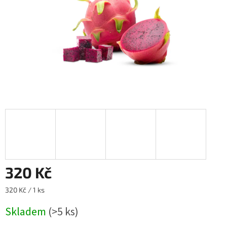
320 Kč
Měrná
320 Kč / 1 ks
cena:
Skladem
(>5 ks)