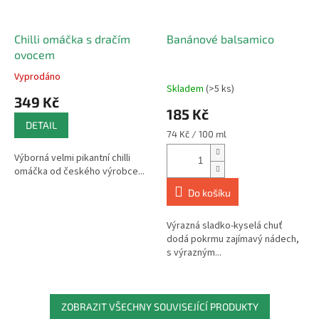
Chilli omáčka s dračím
Banánové balsamico
ovocem
Vyprodáno
Průměrné
Skladem
(>5 ks)
hodnocení
349 Kč
produktu
185 Kč
je
DETAIL
5,0
Měrná
74 Kč / 100 ml
z
cena:
Výborná velmi pikantní chilli
5
omáčka od českého výrobce...
hvězdiček.
Do košíku
Výrazná sladko-kyselá chuť
dodá pokrmu zajímavý nádech,
s výrazným...
ZOBRAZIT VŠECHNY SOUVISEJÍCÍ PRODUKTY