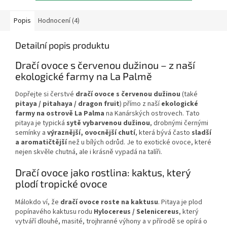
Popis
Hodnocení (4)
Detailní popis produktu
Dračí ovoce s červenou dužinou – z naší
ekologické farmy na La Palmě
Dopřejte si čerstvé
dračí ovoce s červenou dužinou
(také
pitaya / pitahaya / dragon fruit
) přímo z naší
ekologické
farmy na ostrově La Palma
na Kanárských ostrovech. Tato
pitaya je typická
sytě vybarvenou dužinou
, drobnými černými
semínky a
výraznější, ovocnější chutí
, která bývá často
sladší
a aromatičtější
než u bílých odrůd. Je to exotické ovoce, které
nejen skvěle chutná, ale i krásně vypadá na talíři.
Dračí ovoce jako rostlina: kaktus, který
plodí tropické ovoce
Málokdo ví, že
dračí ovoce roste na kaktusu
. Pitaya je plod
popínavého kaktusu rodu
Hylocereus / Selenicereus
, který
vytváří dlouhé, masité, trojhranné výhony a v přírodě se opírá o