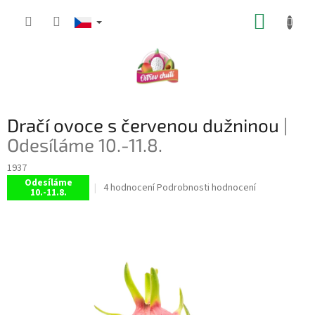
Přejít
NÁKUP
na
obsah
KOŠÍK
Dračí ovoce s červenou dužninou
|
Odesíláme 10.-11.8.
1937
Odesíláme
Průměrné
4 hodnocení
Podrobnosti hodnocení
10.-11.8.
hodnocení
produktu
je
5,0
z
5
hvězdiček.