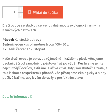
Přidat do košíku
Dračí ovoce se sladkou červenou dužninou z ekologické farmy na
Kanárských ostrovech
Původ:
Kanárské ostrovy
Balení:
jeden kus o hmotnosti cca 400-450 g
Sklizeň:
červenec - listopad
Naše dračí ovoce je opravdu výjimečné – každému plodu věnujeme
osobní péči od samotného pěstování až po výběr. Pěstujeme jen ty
nejchutnější odrůdy, sklízíme je až ve chvíli, kdy jsou skutečně zralé, a
to s láskou a respektem k přírodě. Vše pěstujeme ekologicky a plody
pečlivě balíme, aby k vám dorazily v perfektním stavu.
Detailní informace