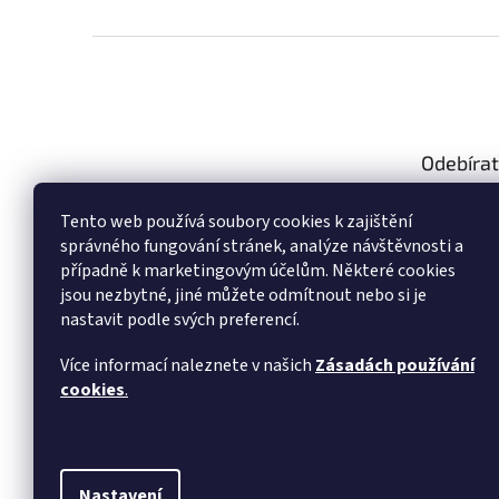
Z
á
p
a
t
Odebírat
í
Vložte svůj
Tento web používá soubory cookies k zajištění
produktech
správného fungování stránek, analýze návštěvnosti a
případně k marketingovým účelům. Některé cookies
E-mail
jsou nezbytné, jiné můžete odmítnout nebo si je
nastavit podle svých preferencí.
Vložením 
údajů
Více informací naleznete v našich
Zásadách používání
cookies
.
PŘIHL
Nastavení