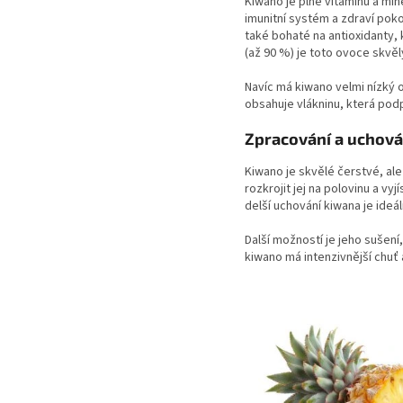
Kiwano je plné vitamínů a mine
imunitní systém a zdraví poko
také bohaté na antioxidanty,
(až 90 %) je toto ovoce skvě
Navíc má kiwano velmi nízký ob
obsahuje vlákninu, která podp
Zpracování a uchová
Kiwano je skvělé čerstvé, ale
rozkrojit jej na polovinu a vy
delší uchování kiwana je ideál
Další možností je jeho sušení,
kiwano má intenzivnější chuť a