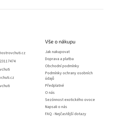
Vše o nákupu
Jak nakupovat
@
ostrovchuti.cz
Doprava a platba
23117474
Obchodní podmínky
vchuti
Podmínky ochrany osobních
vchuti.cz
údajů
Předplatné
vchuti
O nás
Sezónnost exotického ovoce
Napsali o nás
FAQ - Nejčastější dotazy