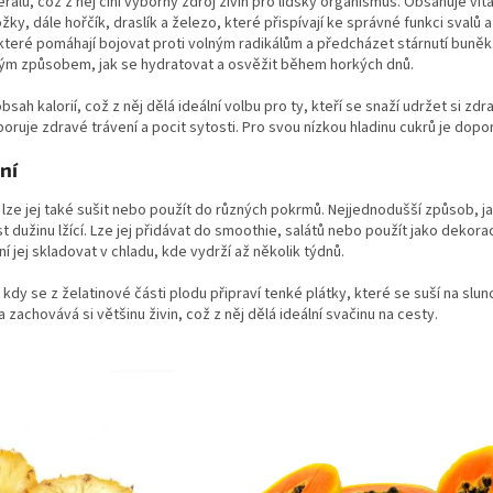
rálů, což z něj činí výborný zdroj živin pro lidský organismus. Obsahuje vit
žky, dále hořčík, draslík a železo, které přispívají ke správné funkci svalů
 které pomáhají bojovat proti volným radikálům a předcházet stárnutí bun
lým způsobem, jak se hydratovat a osvěžit během horkých dnů.
sah kalorií, což z něj dělá ideální volbu pro ty, kteří se snaží udržet si zd
oruje zdravé trávení a pocit sytosti. Pro svou nízkou hladinu cukrů je dop
ní
 lze jej také sušit nebo použít do různých pokrmů. Nejjednodušší způsob, ja
jíst dužinu lžící. Lze jej přidávat do smoothie, salátů nebo použít jako dekor
ní jej skladovat v chladu, kde vydrží až několik týdnů.
 kdy se z želatinové části plodu připraví tenké plátky, které se suší na slu
 zachovává si většinu živin, což z něj dělá ideální svačinu na cesty.