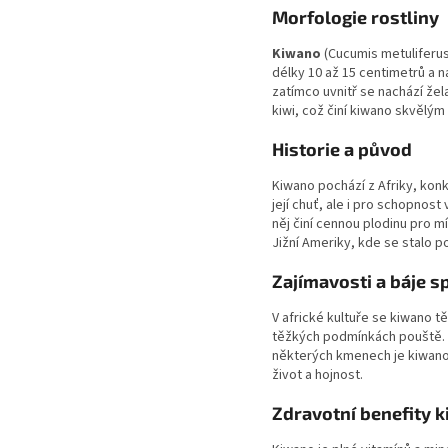
Morfologie rostliny
Kiwano
(Cucumis metuliferus)
délky 10 až 15 centimetrů a n
zatímco uvnitř se nachází žel
kiwi, což činí kiwano skvělým
Historie a původ
Kiwano pochází z Afriky, kon
její chuť, ale i pro schopnos
něj činí cennou plodinu pro m
Jižní Ameriky, kde se stalo p
Zajímavosti a báje 
V africké kultuře se kiwano t
těžkých podmínkách pouště. Ř
některých kmenech je kiwano 
život a hojnost.
Zdravotní benefity 