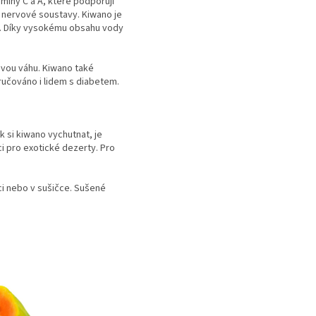
amíny C a A, které podporují
 a nervové soustavy. Kiwano je
ěk. Díky vysokému obsahu vody
ravou váhu. Kiwano také
oručováno i lidem s diabetem.
k si kiwano vychutnat, je
aci pro exotické dezerty. Pro
nci nebo v sušičce. Sušené