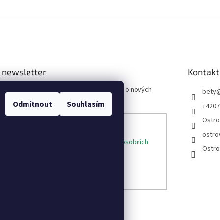
 newsletter
Kontakt
 e-mail a my vám budeme zasílat informace o nových
bety
 na našem e-shopu.
Odmítnout
Souhlasím
+4207
Ostro
ostro
e-mailu souhlasíte s
podmínkami ochrany osobních
Ostro
ÁSIT SE