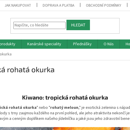
JAK NAKUPOVAT
DOPRAVA A PLATBA
OBCHODNÍ PODMÍNKY
HLEDAT
produkty
Kanárské speciality
Přednášky
O Nás
Ho
 okurka
ká rohatá okurka
Kiwano: tropická rohatá okurka
rická rohatá okurka
" nebo "
rohatý meloun
," je exotická zelenina s náp
lody s trny zaujmou každého na první pohled, ale jeho atraktivita nekončí j
ímavým a cenným doplňkem našeho jídelníčku a jaké jsou jeho zdravotní benef