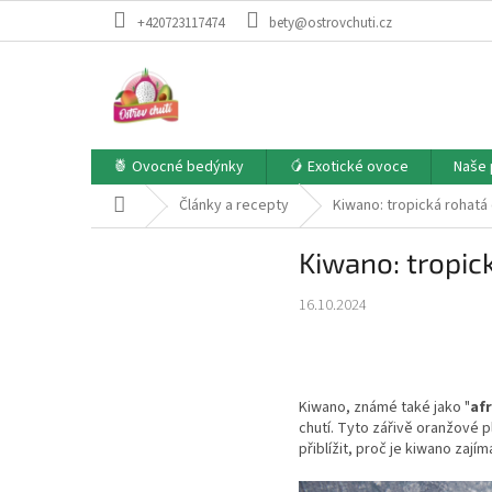
Přejít
+420723117474
bety@ostrovchuti.cz
na
obsah
🍍 Ovocné bedýnky
🥭 Exotické ovoce
Naše 
Domů
Články a recepty
Kiwano: tropická rohatá
Kiwano: tropic
16.10.2024
Kiwano, známé také jako "
af
chutí. Tyto zářivě oranžové p
přiblížit, proč je kiwano zaj