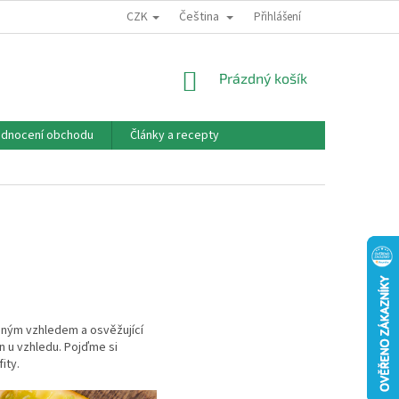
CZK
Čeština
PODMÍNKY OCHRANY OSOBNÍCH ÚDAJŮ
PŘEDPLATNÉ
Přihlášení
O NÁS
NÁKUPNÍ
Prázdný košík
KOŠÍK
dnocení obchodu
Články a recepty
adným vzhledem a osvěžující
en u vzhledu. Pojďme si
ity.