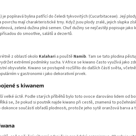
 je popínavá bylina patřící do čeledi tykvovitých (Cucurbitaceae). Její plody 
a povrchu mají charakteristické trny. Když jsou plody zralé, jejich slupka z
atinová, zelená dužina plná semen. Chuť dužiny se nejčastěji popisuje jak
 přísadou do smoothie, salátů a dezertů.
krétně z oblastí okolo
Kalahari
a pouště
Namib
. Tam se tato plodina pěstuj
t vydržet extrémní podmínky sucha. V Africe se kiwano často využívá jako zd
ístní obyvatele. Kiwano se postupně rozšířilo do dalších částí světa, včetn
opulárním v gastronomii i jako dekorativní prvek.
spojené s kiwanem
ěší velké úctě. Podle starých příběhů bylo toto ovoce darováno lidem od bo
íká se, že pokud si poutník najde kiwano při cestě, znamená to požehnání a
dokonce součástí obřadů plodnosti, protože jeho sytě oranžová barva a t
kiwana