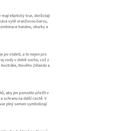
mají eliptický tvar, dorůstají
ískává sytě oranžovou barvu,
o kombinace banánu, okurky a
e po staletí, a to nejen pro
roj vody v době sucha, což z
ě Austrálie, Nového Zélandu a
hů, aby jim pomohlo přežít v
 ochranu na další cestě. V
var plný semen symbolizují