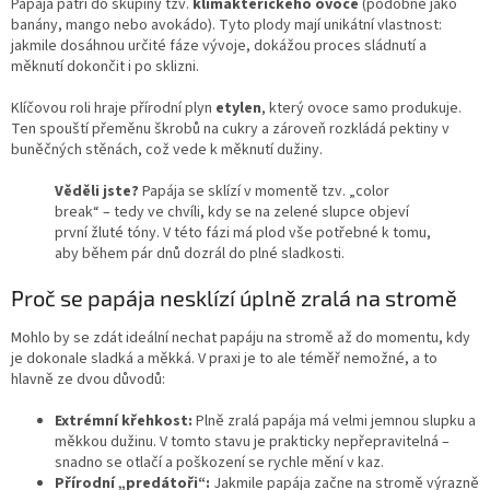
Papája patří do skupiny tzv.
klimakterického ovoce
(podobně jako
banány, mango nebo avokádo). Tyto plody mají unikátní vlastnost:
jakmile dosáhnou určité fáze vývoje, dokážou proces sládnutí a
měknutí dokončit i po sklizni.
Klíčovou roli hraje přírodní plyn
etylen
, který ovoce samo produkuje.
Ten spouští přeměnu škrobů na cukry a zároveň rozkládá pektiny v
buněčných stěnách, což vede k měknutí dužiny.
Věděli jste?
Papája se sklízí v momentě tzv. „color
break“ – tedy ve chvíli, kdy se na zelené slupce objeví
první žluté tóny. V této fázi má plod vše potřebné k tomu,
aby během pár dnů dozrál do plné sladkosti.
Proč se papája nesklízí úplně zralá na stromě
Mohlo by se zdát ideální nechat papáju na stromě až do momentu, kdy
je dokonale sladká a měkká. V praxi je to ale téměř nemožné, a to
hlavně ze dvou důvodů:
Extrémní křehkost:
Plně zralá papája má velmi jemnou slupku a
měkkou dužinu. V tomto stavu je prakticky nepřepravitelná –
snadno se otlačí a poškození se rychle mění v kaz.
Přírodní „predátoři“:
Jakmile papája začne na stromě výrazně