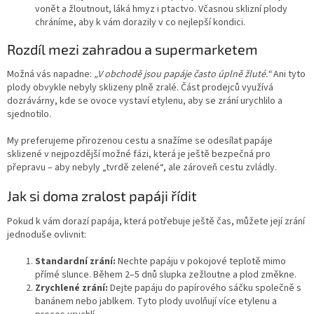
vonět a žloutnout, láká hmyz i ptactvo. Včasnou sklizní plody
chráníme, aby k vám dorazily v co nejlepší kondici.
Rozdíl mezi zahradou a supermarketem
Možná vás napadne:
„V obchodě jsou papáje často úplně žluté.“
Ani tyto
plody obvykle nebyly sklizeny plně zralé. Část prodejců využívá
dozrávárny, kde se ovoce vystaví etylenu, aby se zrání urychlilo a
sjednotilo.
My preferujeme přirozenou cestu a snažíme se odesílat papáje
sklizené v nejpozdější možné fázi, která je ještě bezpečná pro
přepravu – aby nebyly „tvrdě zelené“, ale zároveň cestu zvládly.
Jak si doma zralost papáji řídit
Pokud k vám dorazí papája, která potřebuje ještě čas, můžete její zrání
jednoduše ovlivnit:
Standardní zrání:
Nechte papáju v pokojové teplotě mimo
přímé slunce. Během 2–5 dnů slupka zežloutne a plod změkne.
Zrychlené zrání:
Dejte papáju do papírového sáčku společně s
banánem nebo jablkem. Tyto plody uvolňují více etylenu a