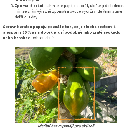
proces urychlí.
Zpomalit zrání:
Jakmile je papája akorát, uložte ji do lednice.
Tím se zrání výrazně zpomalí a ovoce vydrží v ideálním stavu
další 2–3 dny.
Správně zralou papáju poznáte tak, že je slupka zežloutlá
alespoň z 80 % a na dotek pruží podobně jako zralé avokádo
nebo broskev.
Dobrou chuť!
Ideální barva papáji pro sklizeň