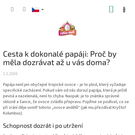
Přejít
NÁKUP
na
obsah
KOŠÍK
Cesta k dokonalé papáji: Proč by
měla dozrávat až u vás doma?
1.2.2026
Papája není jen obyčejné tropické ovoce – je to plod, který vyžaduje
specifické zacházení. Pokud vám od nás dorazí papája, která je ještě
pevná a nazelenalá, není to chyba. Naopak: je to známka správné
sklizně a šance, že ovoce zvládlo přepravu. Pojďme se podívat, co se
při zrání děje uvnitř tohoto „ovoce andělů“ (jak mu přezdíval Kryštof
Kolumbus).
Schopnost dozrát i po utržení