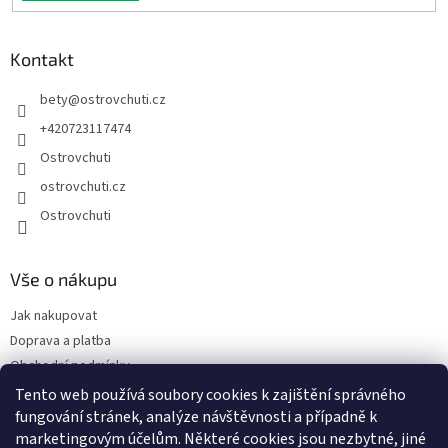
Kontakt
bety
@
ostrovchuti.cz
+420723117474
Ostrovchuti
ostrovchuti.cz
Ostrovchuti
Vše o nákupu
Jak nakupovat
Doprava a platba
Obchodní podmínky
Podmínky ochrany osobních údajů
Tento web používá soubory cookies k zajištění správného
fungování stránek, analýze návštěvnosti a případně k
Předplatné
marketingovým účelům. Některé cookies jsou nezbytné, jiné
O nás