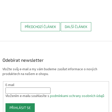
PŘEDCHOZÍ ČLÁNEK
DALŠÍ ČLÁNEK
Z
á
p
a
Odebírat newsletter
t
Vložte svůj e-mail a my vám budeme zasílat informace o nových
í
produktech na našem e-shopu.
E-mail
Vložením e-mailu souhlasíte s
podmínkami ochrany osobních údajů
PŘIHLÁSIT SE