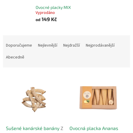
Ovocné placky MIX
Vyprodáno
149 Kč
od
Ř
a
Doporučujeme
Nejlevnější
Nejdražší
Nejprodávanější
z
e
Abecedně
n
í
V
p
ý
r
p
o
i
d
s
u
p
k
r
t
o
ů
d
Sušené kanárské banány
Z
Ovocná placka Ananas