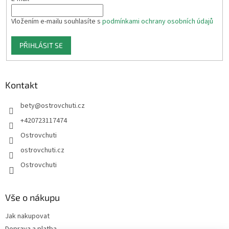
k
y
v
Vložením e-mailu souhlasíte s
podmínkami ochrany osobních údajů
ý
p
PŘIHLÁSIT SE
i
s
u
Kontakt
bety
@
ostrovchuti.cz
+420723117474
Ostrovchuti
ostrovchuti.cz
Ostrovchuti
Vše o nákupu
Jak nakupovat
Doprava a platba