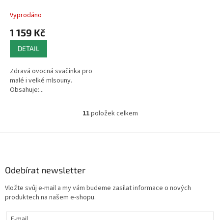
Vyprodáno
1 159 Kč
DETAIL
Zdravá ovocná svačinka pro
malé i velké mlsouny.
Obsahuje:...
11
položek celkem
O
v
l
Z
á
á
d
p
a
a
Odebírat newsletter
c
t
í
Vložte svůj e-mail a my vám budeme zasílat informace o nových
í
p
produktech na našem e-shopu.
r
v
E-mail