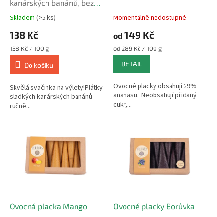
u
kanárských banánů, bez
k
přidaného cukru a aditiv
Skladem
(>5 ks)
Momentálně nedostupné
Průměrné
Průměrné
t
hodnocení
hodnocení
138 Kč
149 Kč
ů
od
produktu
produktu
je
je
Měrná
Měrná
138 Kč / 100 g
od 289 Kč / 100 g
4,7
5,0
cena:
cena:
DETAIL
z
z
Do košíku
5
5
hvězdiček.
hvězdiček.
Ovocné placky obsahují 29%
Skvělá svačinka na výlety!Plátky
ananasu. Neobsahují přidaný
sladkých kanárských banánů
cukr,...
ručně...
Ovocná placka Mango
Ovocné placky Borůvka