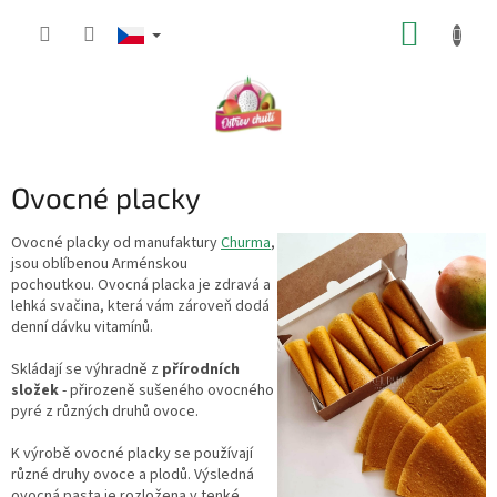
Přejít
NÁKUP
na
obsah
KOŠÍK
Ovocné placky
Ovocné placky od manufaktury
Churma
,
jsou oblíbenou Arménskou
pochoutkou. Ovocná placka je zdravá a
lehká svačina, která vám zároveň dodá
denní dávku vitamínů.
Skládají se výhradně z
přírodních
složek
- přirozeně sušeného ovocného
pyré z různých druhů ovoce.
K výrobě ovocné placky se používají
různé druhy ovoce a plodů. Výsledná
ovocná pasta je rozložena v tenké