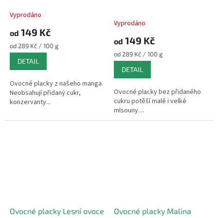
Vyprodáno
Průměrné
Vyprodáno
hodnocení
149 Kč
od
produktu
149 Kč
od
je
Měrná
od 289 Kč / 100 g
5,0
cena:
Měrná
od 289 Kč / 100 g
DETAIL
z
cena:
DETAIL
5
hvězdiček.
Ovocné placky z našeho manga.
Ovocné placky bez přidaného
Neobsahují přidaný cukr,
cukru potěší malé i velké
konzervanty...
mlsouny....
Ovocné placky Lesní ovoce
Ovocné placky Malina