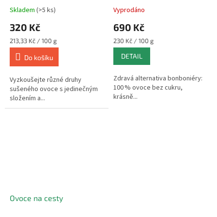
Skladem
(>5 ks)
Vyprodáno
Průměrné
Průměrné
hodnocení
hodnocení
320 Kč
690 Kč
produktu
produktu
je
je
Měrná
Měrná
213,33 Kč / 100 g
230 Kč / 100 g
4,0
5,0
cena:
cena:
DETAIL
z
z
Do košíku
5
5
hvězdiček.
hvězdiček.
Zdravá alternativa bonboniéry:
Vyzkoušejte různé druhy
100 % ovoce bez cukru,
sušeného ovoce s jedinečným
krásně...
složením a...
Ovoce na cesty