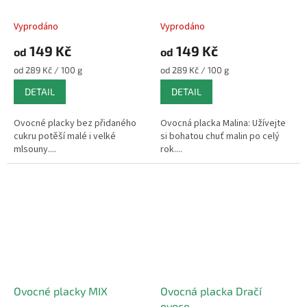
Vyprodáno
Vyprodáno
Průměrné
Průměrné
hodnocení
hodnocení
149 Kč
149 Kč
od
od
produktu
produktu
je
je
Měrná
Měrná
od 289 Kč / 100 g
od 289 Kč / 100 g
5,0
5,0
cena:
cena:
DETAIL
DETAIL
z
z
5
5
hvězdiček.
hvězdiček.
Ovocné placky bez přidaného
Ovocná placka Malina: Užívejte
cukru potěší malé i velké
si bohatou chuť malin po celý
mlsouny....
rok....
Ovocné placky MIX
Ovocná placka Dračí
ovoce