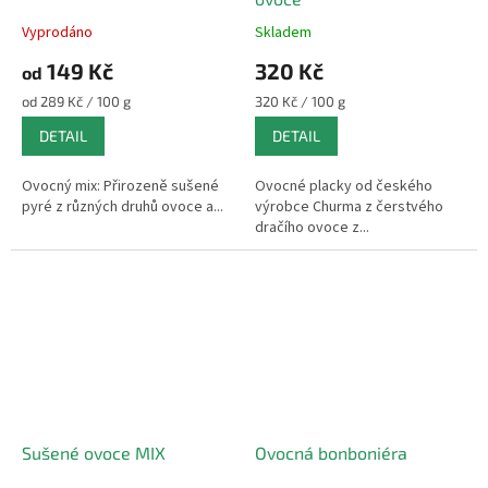
Vyprodáno
Skladem
Průměrné
Průměrné
hodnocení
hodnocení
149 Kč
320 Kč
od
produktu
produktu
je
je
Měrná
Měrná
od 289 Kč / 100 g
320 Kč / 100 g
5,0
5,0
cena:
cena:
DETAIL
DETAIL
z
z
5
5
hvězdiček.
hvězdiček.
Ovocný mix: Přirozeně sušené
Ovocné placky od českého
pyré z různých druhů ovoce a...
výrobce Churma z čerstvého
dračího ovoce z...
Sušené ovoce MIX
Ovocná bonboniéra