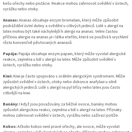
kešu ořechy nebo pistácie. Reakce mohou zahrnovat svědění v ústech,
vyrážku nebo otoky.
Ananas:
Ananas obsahuje enzym bromelain, který může způsobit
podráždění ústní dutiny a svědění u citlivých jedinců. Lidé s alergií na
latex mohou být také náchylnější k alergii na ananas. Velmi častou
příčinou alergie na ananas je i látka etefón, která se používá k urychlení
růstu konvenčně pěstovaných ananasů.
Papája:
Papája obsahuje enzym papain, který může vyvolat alergické
reakce, zejména u lidí s alergií na latex. Může způsobit svědění v
ústech, vyrážku nebo otoky.
Kiwi:
Kiwi je často spojováno s orálním alergickým syndromem. Může
způsobit svědění v ústech, otoky nebo dokonce anafylaxi u silně
alergických jedinců. Lidé s alergií na pyl břízy nebo latex jsou často
citlivější na kiwi.
Banány:
I když jsou považovány za běžné ovoce, banány mohou
způsobit alergickou reakci, zejména u lidí s alergií na latex. Příznaky
mohou zahrnovat svědění v ústech, vyrážku nebo zažívací potíže.
Kokos:
Ačkoliv kokos není pravé ořechy, ale ovoce, může vyvolat