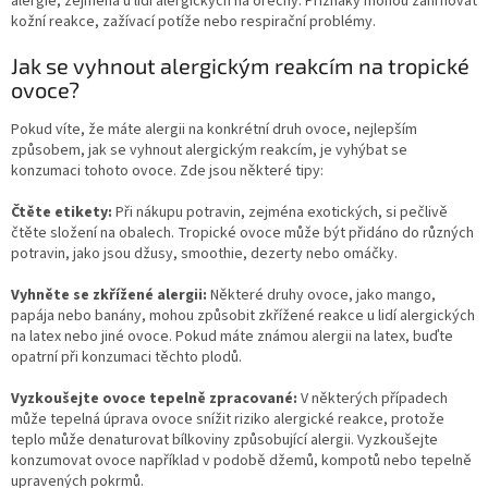
alergie, zejména u lidí alergických na ořechy. Příznaky mohou zahrnovat
kožní reakce, zažívací potíže nebo respirační problémy.
Jak se vyhnout alergickým reakcím na tropické
ovoce?
Pokud víte, že máte alergii na konkrétní druh ovoce, nejlepším
způsobem, jak se vyhnout alergickým reakcím, je vyhýbat se
konzumaci tohoto ovoce. Zde jsou některé tipy:
Čtěte etikety:
Při nákupu potravin, zejména exotických, si pečlivě
čtěte složení na obalech. Tropické ovoce může být přidáno do různých
potravin, jako jsou džusy, smoothie, dezerty nebo omáčky.
Vyhněte se zkřížené alergii:
Některé druhy ovoce, jako mango,
papája nebo banány, mohou způsobit zkřížené reakce u lidí alergických
na latex nebo jiné ovoce. Pokud máte známou alergii na latex, buďte
opatrní při konzumaci těchto plodů.
Vyzkoušejte ovoce tepelně zpracované:
V některých případech
může tepelná úprava ovoce snížit riziko alergické reakce, protože
teplo může denaturovat bílkoviny způsobující alergii. Vyzkoušejte
konzumovat ovoce například v podobě džemů, kompotů nebo tepelně
upravených pokrmů.