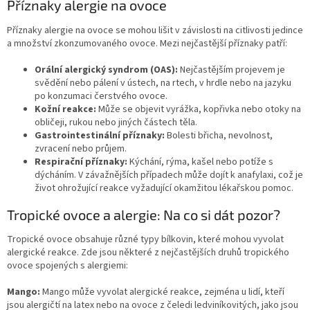
Příznaky alergie na ovoce
Příznaky alergie na ovoce se mohou lišit v závislosti na citlivosti jedince
a množství zkonzumovaného ovoce. Mezi nejčastější příznaky patří:
Orální alergický syndrom (OAS):
Nejčastějším projevem je
svědění nebo pálení v ústech, na rtech, v hrdle nebo na jazyku
po konzumaci čerstvého ovoce.
Kožní reakce:
Může se objevit vyrážka, kopřivka nebo otoky na
obličeji, rukou nebo jiných částech těla.
Gastrointestinální příznaky:
Bolesti břicha, nevolnost,
zvracení nebo průjem.
Respirační příznaky:
Kýchání, rýma, kašel nebo potíže s
dýcháním. V závažnějších případech může dojít k anafylaxi, což je
život ohrožující reakce vyžadující okamžitou lékařskou pomoc.
Tropické ovoce a alergie: Na co si dát pozor?
Tropické ovoce obsahuje různé typy bílkovin, které mohou vyvolat
alergické reakce. Zde jsou některé z nejčastějších druhů tropického
ovoce spojených s alergiemi:
Mango:
Mango může vyvolat alergické reakce, zejména u lidí, kteří
jsou alergičtí na latex nebo na ovoce z čeledi ledviníkovitých, jako jsou