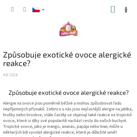
Přejít
NÁKUP
na
obsah
KOŠÍK
Způsobuje exotické ovoce alergické
reakce?
6.8.2024
Způsobuje exotické ovoce alergické reakce?
Alergie na ovoce jsou poměrně běžné a mohou způsobovat řadu
nepříjemných příznaků. Zatímco u nás jsou nejčastější alergie na jablka,
hrušky nebo broskve, stále častěji se objevují také reakce na tropické
ovoce, které si díky své popularitě nachází cestu do našich kuchyní.
Tropické ovoce, jako je mango, ananas, papája nebo kiwi, může u
některých lidí vyvolat alergické reakce, které je důležité umět