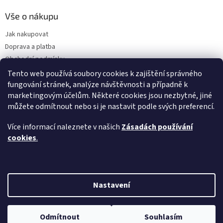
Vše o nákupu
Jak nakupovat
Doprava a platba
Obchodní podmínky
Podmínky ochrany osobních údajů
Tento web používá soubory cookies k zajištění správného
fungování stránek, analýze návštěvnosti a případně k
Předplatné
marketingovým účelům. Některé cookies jsou nezbytné, jiné
O nás
můžete odmítnout nebo si je nastavit podle svých preferencí.
Sezónnost exotického ovoce
Napsali o nás
Více informací naleznete v našich
Zásadách používání
FAQ - Nejčastější dotazy
cookies
.
Vytvořil Shoptet
Nastavení
Copyright 2026
Ostrovchuti.cz
. Všechna práva vyhrazena.
Upravit
Odmítnout
Souhlasím
nastavení cookies