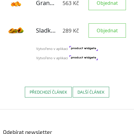
PŘEDCHOZÍ ČLÁNEK
DALŠÍ ČLÁNEK
Z
á
p
a
Odebírat newsletter