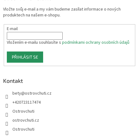
t
Vložte svůj e-mail a my vám budeme zasílat informace o nových
í
produktech na našem e-shopu.
E-mail
Vložením e-mailu souhlasíte s
podmínkami ochrany osobních údajů
PŘIHLÁSIT SE
Kontakt
bety
@
ostrovchuti.cz
+420723117474
Ostrovchuti
ostrovchuti.cz
Ostrovchuti