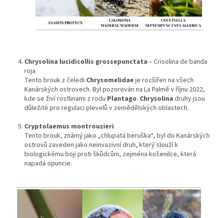
Chrysolina lucidicollis grossepunctata
– Crisolina de banda
roja
Tento brouk z čeledi
Chrysomelidae
je rozšířen na všech
Kanárských ostrovech. Byl pozorován na La Palmě v říjnu 2022,
kde se živí rostlinami z rodu
Plantago
.
Chrysolina
druhy jsou
důležité pro regulaci plevelů v zemědělských oblastech.
Cryptolaemus montrouzieri
Tento brouk, známý jako „chlupatá beruška“, byl do Kanárských
ostrovů zaveden jako neinvazivní druh, který slouží k
biologickému boji proti škůdcům, zejména košenilce, která
napadá opuncie.