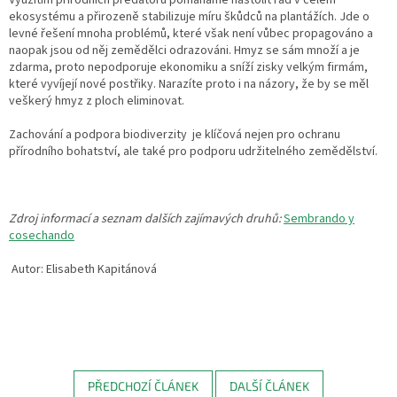
Využitím přírodních predátorů pomáháme nastolit řád v celém
ekosystému a přirozeně stabilizuje míru škůdců na plantážích. Jde o
levné řešení mnoha problémů, které však není vůbec propagováno a
naopak jsou od něj zemědělci odrazováni. Hmyz se sám množí a je
zdarma, proto nepodporuje ekonomiku a sníží zisky velkým firmám,
které vyvíjejí nové postřiky. Narazíte proto i na názory, že by se měl
veškerý hmyz z ploch eliminovat.
Zachování a podpora biodiverzity je klíčová nejen pro ochranu
přírodního bohatství, ale také pro podporu udržitelného zemědělství.
Zdroj informací a seznam dalších zajímavých druhů:
Sembrando y
cosechando
Autor: Elisabeth Kapitánová
PŘEDCHOZÍ ČLÁNEK
DALŠÍ ČLÁNEK