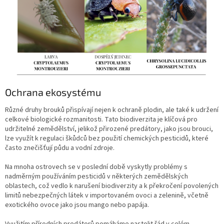
Ochrana ekosystému
Různé druhy brouků přispívají nejen k ochraně plodin, ale také k udržení
celkové biologické rozmanitosti. Tato biodiverzita je klíčová pro
udržitelné zemědělství, jelikož přirozené predátory, jako jsou brouci,
lze využít k regulaci škůdců bez použití chemických pesticidů, které
často znečišťují půdu a vodní zdroje.
Na mnoha ostrovech se v poslední době vyskytly problémy s
nadměrným používáním pesticidů v některých zemědělských
oblastech, což vedlo k narušení biodiverzity a k překročení povolených
limitů nebezpečných látek v importovaném ovoci a zelenině, včetně
exotického ovoce jako jsou mango nebo papája.