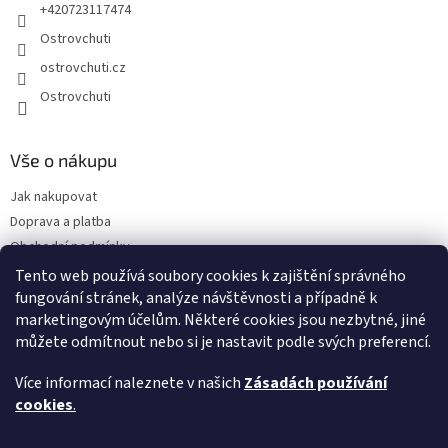
+420723117474
Ostrovchuti
ostrovchuti.cz
Ostrovchuti
Vše o nákupu
Jak nakupovat
Doprava a platba
Obchodní podmínky
Podmínky ochrany osobních údajů
Tento web používá soubory cookies k zajištění správného
fungování stránek, analýze návštěvnosti a případně k
Předplatné
marketingovým účelům. Některé cookies jsou nezbytné, jiné
O nás
můžete odmítnout nebo si je nastavit podle svých preferencí.
Sezónnost exotického ovoce
Napsali o nás
Více informací naleznete v našich
Zásadách používání
FAQ - Nejčastější dotazy
cookies
.