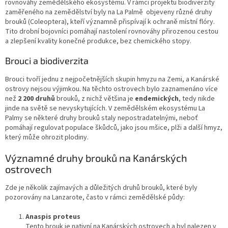
rovnováhy zemědělského ekosystému. V rámci projektu biodiverzity
zaměřeného na zemědělství byly na La Palmě objeveny různé druhy
brouků (Coleoptera), kteří významně přispívají k ochraně místní flóry.
Tito drobní bojovníci pomáhají nastolení rovnováhy přirozenou cestou
a zlepšení kvality konečné produkce, bez chemického stopy.
Brouci a biodiverzita
Brouci tvoří jednu z nejpočetnějších skupin hmyzu na Zemi, a Kanárské
ostrovy nejsou výjimkou. Na těchto ostrovech bylo zaznamenáno více
než
2 200 druhů
brouků, z nichž většina je
endemických
, tedy nikde
jinde na světě se nevyskytujících. V zemědělském ekosystému La
Palmy se některé druhy brouků staly nepostradatelnými, neboť
pomáhají regulovat populace škůdců, jako jsou mšice, plži a další hmyz,
který může ohrozit plodiny.
Významné druhy brouků na Kanárských
ostrovech
Zde je několik zajímavých a důležitých druhů brouků, které byly
pozorovány na Lanzarote, často v rámci zemědělské půdy:
Anaspis proteus
Tento brouk je nativní na Kanárských ostrovech a byl nalezen v