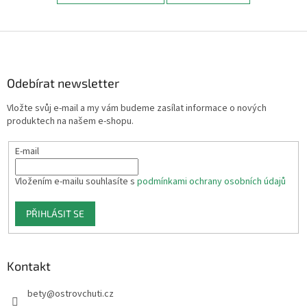
Z
á
p
a
Odebírat newsletter
t
Vložte svůj e-mail a my vám budeme zasílat informace o nových
í
produktech na našem e-shopu.
E-mail
Vložením e-mailu souhlasíte s
podmínkami ochrany osobních údajů
PŘIHLÁSIT SE
Kontakt
bety
@
ostrovchuti.cz