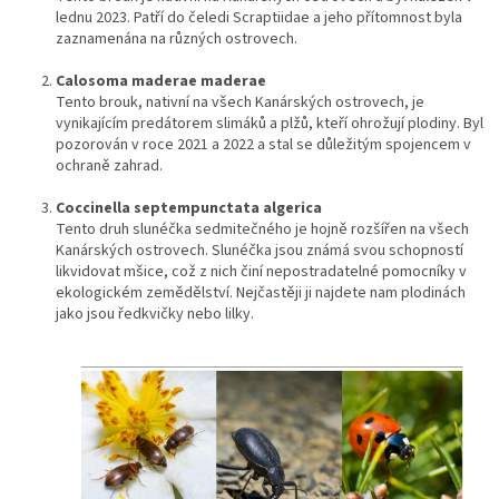
lednu 2023. Patří do čeledi Scraptiidae a jeho přítomnost byla
zaznamenána na různých ostrovech.
Calosoma maderae maderae
Tento brouk, nativní na všech Kanárských ostrovech, je
vynikajícím predátorem slimáků a plžů, kteří ohrožují plodiny. Byl
pozorován v roce 2021 a 2022 a stal se důležitým spojencem v
ochraně zahrad.
Coccinella septempunctata algerica
Tento druh slunéčka sedmitečného je hojně rozšířen na všech
Kanárských ostrovech. Slunéčka jsou známá svou schopností
likvidovat mšice, což z nich činí nepostradatelné pomocníky v
ekologickém zemědělství. Nejčastěji ji najdete nam plodinách
jako jsou ředkvičky nebo lilky.