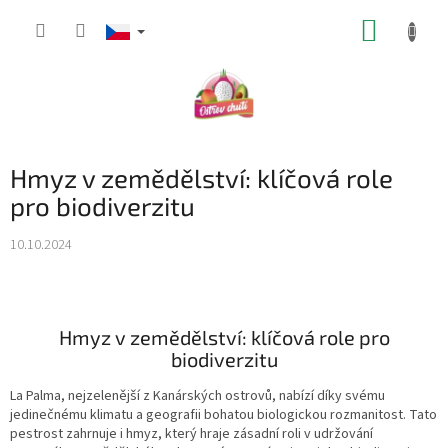
Přejít
NÁKUP
na
obsah
KOŠÍK
Hmyz v zemědělství: klíčová role
pro biodiverzitu
10.10.2024
h
a
Hmyz v zemědělství: klíčová role pro
t
G
biodiverzitu
P
T
ř
La Palma, nejzelenější z Kanárských ostrovů, nabízí díky svému
e
jedinečnému klimatu a geografii bohatou biologickou rozmanitost. Tato
k
pestrost zahrnuje i hmyz, který hraje zásadní roli v udržování
l
: