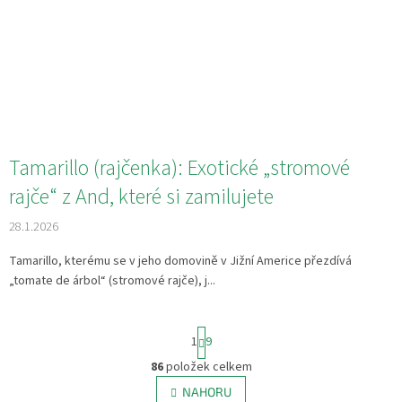
Tamarillo (rajčenka): Exotické „stromové
rajče“ z And, které si zamilujete
28.1.2026
Tamarillo, kterému se v jeho domovině v Jižní Americe přezdívá
„tomate de árbol“ (stromové rajče), j...
S
1
9
t
r
86
položek celkem
O
á
v
NAHORU
n