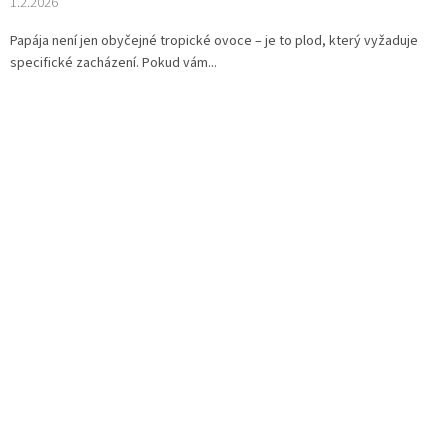
1.2.2026
Papája není jen obyčejné tropické ovoce – je to plod, který vyžaduje
specifické zacházení. Pokud vám...