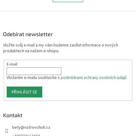
l
k
á
o
v
Z
d
á
a
á
n
c
p
í
í
a
Odebírat newsletter
p
t
r
Vložte svůj e-mail a my vám budeme zasílat informace o nových
í
v
produktech na našem e-shopu.
k
y
E-mail
v
ý
p
Vložením e-mailu souhlasíte s
podmínkami ochrany osobních údajů
i
s
PŘIHLÁSIT SE
u
Kontakt
bety
@
ostrovchuti.cz