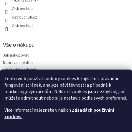
+420723117474
Ostrovchuti
ostrovchuti.cz
Ostrovchuti
Vše o nákupu
Jak nakupovat
Doprava a platba
Obchodní podmínky
Podmínky ochrany osobních údajů
Tento web používá soubory cookies k zajištění správného
fungování stránek, analýze návštěvnosti a případně k
Předplatné
marketingovým účelům. Některé cookies jsou nezbytné, jiné
O nás
můžete odmítnout nebo si je nastavit podle svých preferencí.
Sezónnost exotického ovoce
Napsali o nás
Více informací naleznete v našich
Zásadách používání
FAQ - Nejčastější dotazy
cookies
.