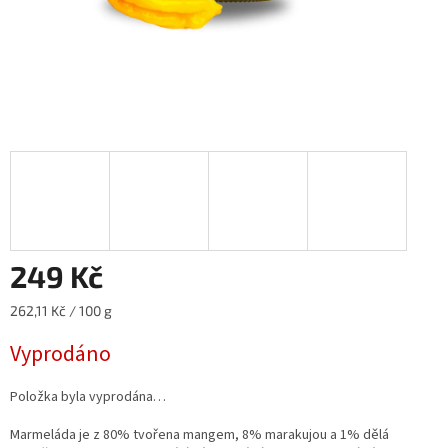
249 Kč
Měrná
262,11 Kč / 100 g
cena:
Vyprodáno
Položka byla vyprodána…
Marmeláda je z 80% tvořena mangem, 8% marakujou a 1% dělá