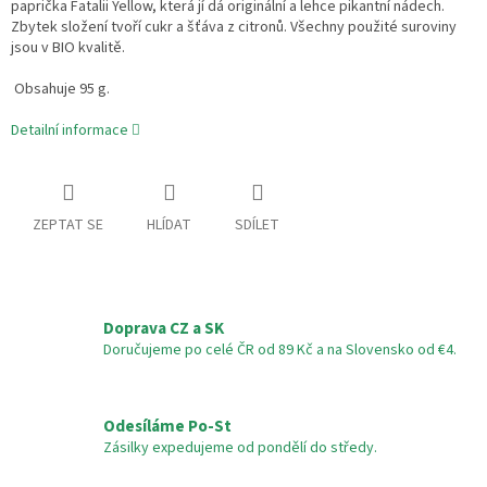
paprička Fatalii Yellow, která jí dá originální a lehce pikantní nádech.
Zbytek složení tvoří cukr a šťáva z citronů. Všechny použité suroviny
jsou v BIO kvalitě.
Obsahuje 95 g.
Detailní informace
ZEPTAT SE
HLÍDAT
SDÍLET
Doprava CZ a SK
Doručujeme po celé ČR od 89 Kč a na Slovensko od €4.
Odesíláme Po-St
Zásilky expedujeme od pondělí do středy.