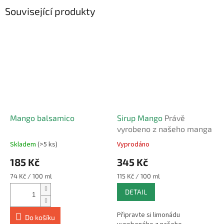
Související produkty
Mango balsamico
Sirup Mango
Právě
vyrobeno z našeho manga
Skladem
(>5 ks)
Vyprodáno
Průměrné
Průměrné
hodnocení
hodnocení
185 Kč
345 Kč
produktu
produktu
je
je
Měrná
Měrná
74 Kč / 100 ml
115 Kč / 100 ml
5,0
5,0
cena:
cena:
DETAIL
z
z
5
5
hvězdiček.
hvězdiček.
Připravte si limonádu
Do košíku