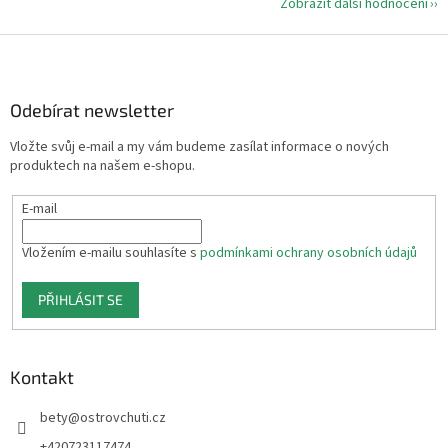
Zobrazit další hodnocení
Z
á
p
a
Odebírat newsletter
t
Vložte svůj e-mail a my vám budeme zasílat informace o nových
í
produktech na našem e-shopu.
E-mail
Vložením e-mailu souhlasíte s
podmínkami ochrany osobních údajů
PŘIHLÁSIT SE
Kontakt
bety
@
ostrovchuti.cz
+420723117474