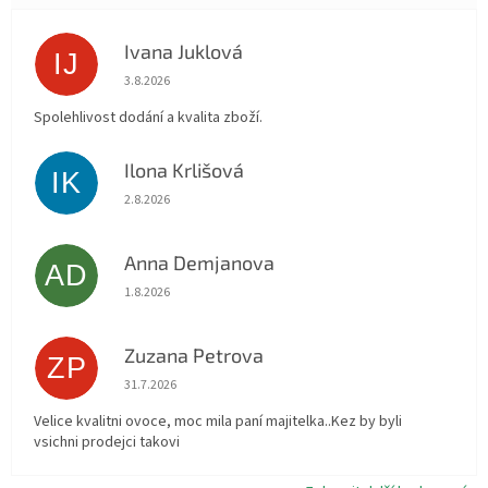
Ivana Juklová
IJ
Hodnocení obchodu je 5 z 5 hvězdiček.
3.8.2026
Spolehlivost dodání a kvalita zboží.
Ilona Krlišová
IK
Hodnocení obchodu je 5 z 5 hvězdiček.
2.8.2026
Anna Demjanova
AD
Hodnocení obchodu je 5 z 5 hvězdiček.
1.8.2026
Zuzana Petrova
ZP
Hodnocení obchodu je 5 z 5 hvězdiček.
31.7.2026
Velice kvalitni ovoce, moc mila paní majitelka..Kez by byli
vsichni prodejci takovi