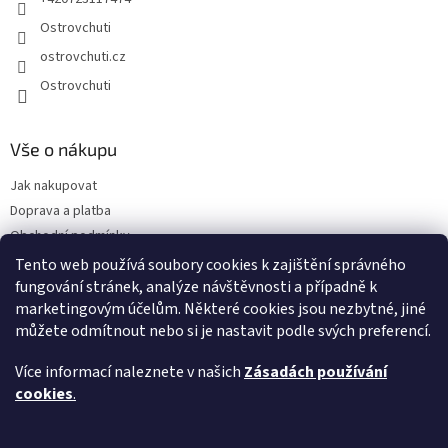
Ostrovchuti
ostrovchuti.cz
Ostrovchuti
Vše o nákupu
Jak nakupovat
Doprava a platba
Obchodní podmínky
Podmínky ochrany osobních údajů
Tento web používá soubory cookies k zajištění správného
Předplatné
fungování stránek, analýze návštěvnosti a případně k
marketingovým účelům. Některé cookies jsou nezbytné, jiné
O nás
můžete odmítnout nebo si je nastavit podle svých preferencí.
Sezónnost exotického ovoce
Napsali o nás
Více informací naleznete v našich
Zásadách používání
FAQ - Nejčastější dotazy
cookies
.