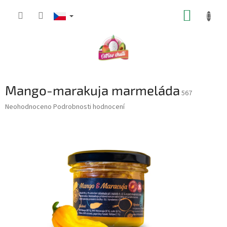
Přejít
NÁKUP
na
obsah
KOŠÍK
Mango-marakuja marmeláda
567
Průměrné
Neohodnoceno
Podrobnosti hodnocení
hodnocení
produktu
je
0,0
z
5
hvězdiček.