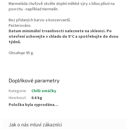
Marmeláda chuťově skvěle doplní měkké sýry s bílou plísní na
povrchu - například Hermelín.
Bez přidaných barviv a konzervantů.
Pasterováno.
Datum minimální trvanlivosti naleznete na sklenici. Po
otevření uchovejte v chladu do 5°C a spotřebujte do dvou
týdnů.
Obsahuje 95 g.
Doplňkové parametry
Kategorie
:
Chilli omáčky
Hmotnost
:
0.6 kg
Položka byla vyprodána…