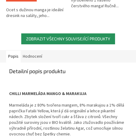
vyrobeného z našeho
čerstvého manga! Ručně...
Ocet s dužinou manga je ideální
dresink na saláty, jeho...
ZOBRAZIT VŠECHNY SOUVISEJÍCÍ PRODUKTY
Popis
Hodnocení
Detailní popis produktu
CHILLI MARMELÁDA MANGO & MARAKUJA
Marmeláda je z 80% tvořena mangem, 8% marakujou a 1% dělá
paprička Fatalii Yellow, která jí dá originální a lehce pikantní
nádech. Zbytek složení tvoří cukr a šťáva z citronů. Všechny
použité suroviny jsou v BIO kvalitě.
Jako ztužovadlo používáme
výhradně přírodní, rostlinou želatinu Agar, což umocňuje silnou
ovocnou chuť bez špetky chemie.