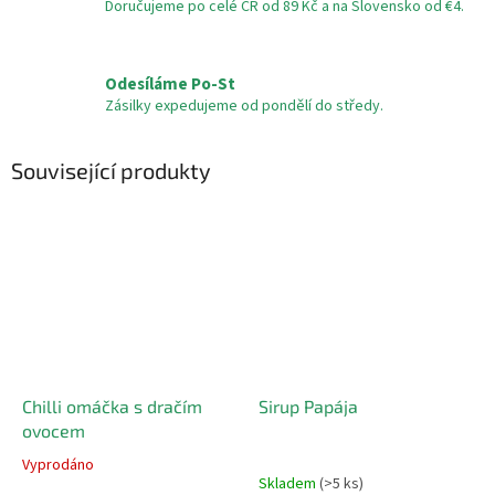
Doručujeme po celé ČR od 89 Kč a na Slovensko od €4.
Odesíláme Po-St
Zásilky expedujeme od pondělí do středy.
Související produkty
Chilli omáčka s dračím
Sirup Papája
ovocem
Vyprodáno
Průměrné
Skladem
(>5 ks)
hodnocení