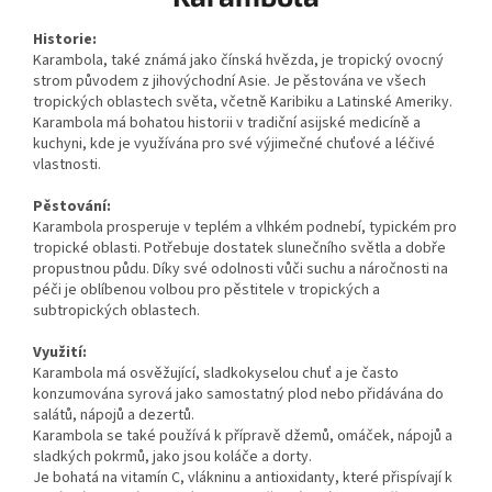
Historie:
Karambola, také známá jako čínská hvězda, je tropický ovocný
strom původem z jihovýchodní Asie. Je pěstována ve všech
tropických oblastech světa, včetně Karibiku a Latinské Ameriky.
Karambola má bohatou historii v tradiční asijské medicíně a
kuchyni, kde je využívána pro své výjimečné chuťové a léčivé
vlastnosti.
Pěstování:
Karambola prosperuje v teplém a vlhkém podnebí, typickém pro
tropické oblasti. Potřebuje dostatek slunečního světla a dobře
propustnou půdu. Díky své odolnosti vůči suchu a náročnosti na
péči je oblíbenou volbou pro pěstitele v tropických a
subtropických oblastech.
Využití:
Karambola má osvěžující, sladkokyselou chuť a je často
konzumována syrová jako samostatný plod nebo přidávána do
salátů, nápojů a dezertů.
Karambola se také používá k přípravě džemů, omáček, nápojů a
sladkých pokrmů, jako jsou koláče a dorty.
Je bohatá na vitamín C, vlákninu a antioxidanty, které přispívají k