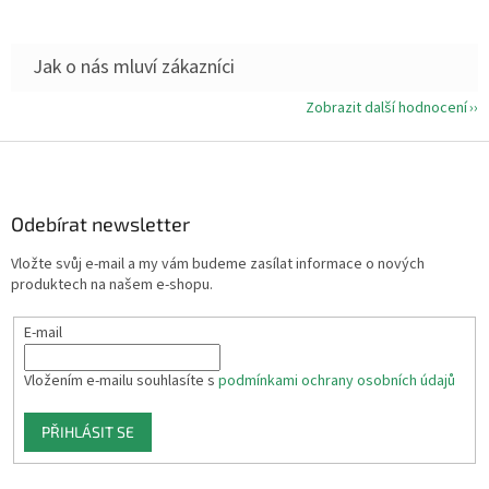
Zobrazit další hodnocení
Z
á
p
a
Odebírat newsletter
t
Vložte svůj e-mail a my vám budeme zasílat informace o nových
í
produktech na našem e-shopu.
E-mail
Vložením e-mailu souhlasíte s
podmínkami ochrany osobních údajů
PŘIHLÁSIT SE