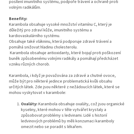
posílení imunitního systému, podpoře trávení a ochraně proti
volným radikálům.
Benefity:
Karambola obsahuje vysoké množství vitamínu C, který je
důležitý pro zdraví kůže, imunitního systému a
kardiovaskulárního systému.
Obsahuje také vlákninu, která podporuje zdravé trávení a
pomáhá snižovat hladinu cholesterolu.
Karambola obsahuje antioxidanty, které bojují proti poškození
buněk způsobenému volnými radikály a pomáhají předcházet
vzniku různých chorob.
Karambola, i když je považována za zdravé a chutné ovoce,
může být pro některé jedince problematická kvůli obsahu
určitých látek. Zde jsou některé z nežádoucích látek, které se
mohou vyskytovat v karambole:
Oxaláty:
Karambola obsahuje oxaláty, což jsou organické
kyseliny, které mohou v těle vytvářet krystaly a
způsobovat problémy s ledvinami. Lidé s historií
ledvinových problémů by měli konzumaci karamboly
omezit nebo se poradit s lékařem.