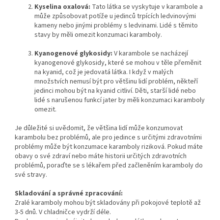
Kyselina oxalová:
Tato látka se vyskytuje v karambole a
může způsobovat potíže u jedinců trpících ledvinovými
kameny nebo jinými problémy s ledvinami. Lidé s těmito
stavy by měli omezit konzumaci karamboly.
Kyanogenové glykosidy:
V karambole se nacházejí
kyanogenové glykosidy, které se mohou v těle přeměnit
na kyanid, což je jedovatá látka. I když v malých
množstvích nemusí být pro většinu lidí problém, někteří
jedinci mohou být na kyanid citliví. Děti, starší lidé nebo
lidé s narušenou funkcí jater by měli konzumaci karamboly
omezit.
Je důležité si uvědomit, že většina lidí může konzumovat
karambolu bez problémů, ale pro jedince s určitými zdravotními
problémy může být konzumace karamboly riziková. Pokud máte
obavy o své zdraví nebo máte historii určitých zdravotních
problémů, poraďte se s lékařem před začleněním karamboly do
své stravy.
Skladování a správné zpracování:
Zralé karamboly mohou být skladovány při pokojové teplotě až
3-5 dnů. V chladničce vydrží déle.