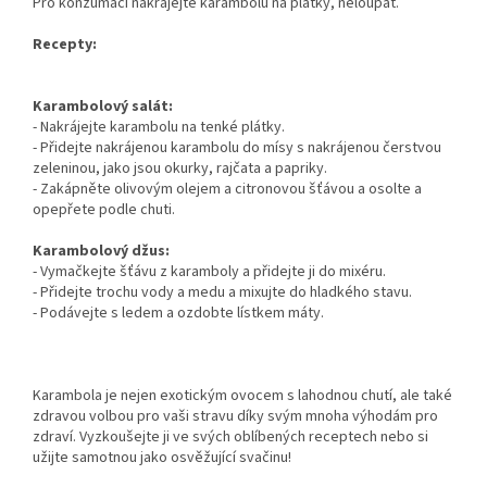
Pro konzumaci nakrájejte karambolu na plátky, neloupat.
Recepty:
Karambolový salát:
- Nakrájejte karambolu na tenké plátky.
- Přidejte nakrájenou karambolu do mísy s nakrájenou čerstvou
zeleninou, jako jsou okurky, rajčata a papriky.
- Zakápněte olivovým olejem a citronovou šťávou a osolte a
opepřete podle chuti.
Karambolový džus:
- Vymačkejte šťávu z karamboly a přidejte ji do mixéru.
- Přidejte trochu vody a medu a mixujte do hladkého stavu.
- Podávejte s ledem a ozdobte lístkem máty.
Karambola je nejen exotickým ovocem s lahodnou chutí, ale také
zdravou volbou pro vaši stravu díky svým mnoha výhodám pro
zdraví. Vyzkoušejte ji ve svých oblíbených receptech nebo si
užijte samotnou jako osvěžující svačinu!