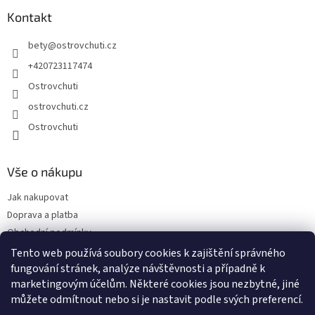
Kontakt
bety
@
ostrovchuti.cz
+420723117474
Ostrovchuti
ostrovchuti.cz
Ostrovchuti
Vše o nákupu
Jak nakupovat
Doprava a platba
Obchodní podmínky
Podmínky ochrany osobních údajů
Tento web používá soubory cookies k zajištění správného
fungování stránek, analýze návštěvnosti a případně k
Předplatné
marketingovým účelům. Některé cookies jsou nezbytné, jiné
O nás
můžete odmítnout nebo si je nastavit podle svých preferencí.
Sezónnost exotického ovoce