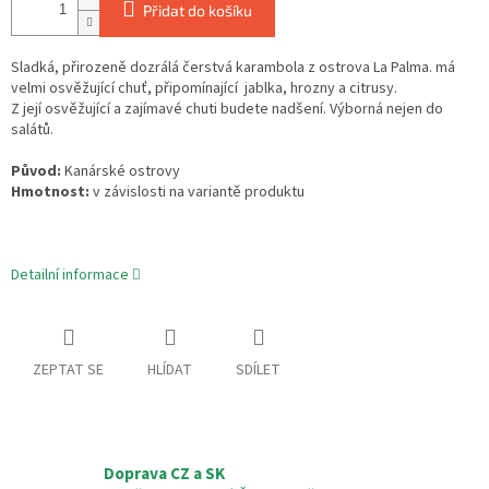
Přidat do košíku
Sladká, přirozeně dozrálá čerstvá karambola z ostrova La Palma. má
velmi osvěžující chuť, připomínající
jablka, hrozny a citrusy.
Z její osvěžující a zajímavé chuti budete nadšení. Výborná nejen do
salátů.
Původ:
Kanárské ostrovy
Hmotnost:
v závislosti na variantě produktu
Detailní informace
ZEPTAT SE
HLÍDAT
SDÍLET
Doprava CZ a SK