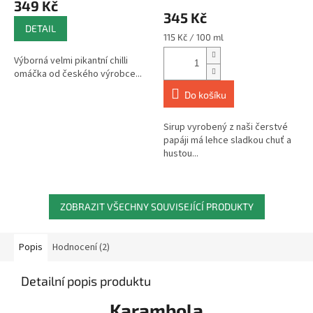
349 Kč
produktu
345 Kč
je
DETAIL
5,0
Měrná
115 Kč / 100 ml
z
cena:
Výborná velmi pikantní chilli
5
omáčka od českého výrobce...
hvězdiček.
Do košíku
Sirup vyrobený z naši čerstvé
papáji má lehce sladkou chuť a
hustou...
ZOBRAZIT VŠECHNY SOUVISEJÍCÍ PRODUKTY
Popis
Hodnocení (2)
Detailní popis produktu
Karambola