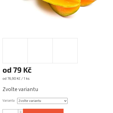
od
79 Kč
Měrná
od 76,90 Kč / 1 ks
cena:
Zvolte variantu
Varianta