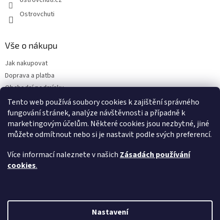
ostrovchuti.cz
Ostrovchuti
Vše o nákupu
Jak nakupovat
Doprava a platba
Obchodní podmínky
Podmínky ochrany osobních údajů
Tento web používá soubory cookies k zajištění správného
fungování stránek, analýze návštěvnosti a případně k
Předplatné
marketingovým účelům. Některé cookies jsou nezbytné, jiné
O nás
můžete odmítnout nebo si je nastavit podle svých preferencí.
Sezónnost exotického ovoce
Napsali o nás
Více informací naleznete v našich
Zásadách používání
FAQ - Nejčastější dotazy
cookies
.
Vytvořil Shoptet
Nastavení