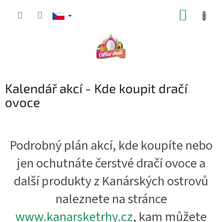
Přejít
NÁKUP
na
obsah
KOŠÍK
Kalendář akcí - Kde koupit dračí
ovoce
Podrobný plán akcí, kde koupíte nebo
jen ochutnáte čerstvé dračí ovoce a
další produkty z Kanárských ostrovů
naleznete na stránce
www.kanarsketrhy.cz
, kam můžete