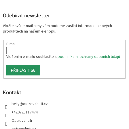
á
p
a
Odebírat newsletter
t
Vložte svůj e-mail a my vám budeme zasílat informace o nových
í
produktech na našem e-shopu.
E-mail
Vložením e-mailu souhlasíte s
podmínkami ochrany osobních údajů
PŘIHLÁSIT SE
Kontakt
bety
@
ostrovchuti.cz
+420723117474
Ostrovchuti