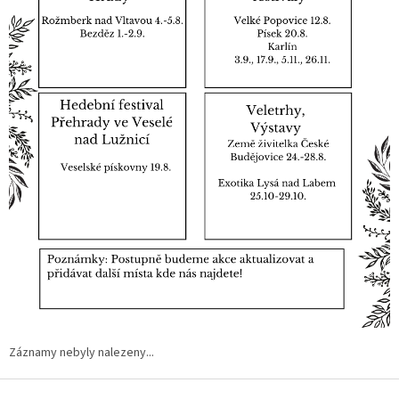
Záznamy nebyly nalezeny...
Z