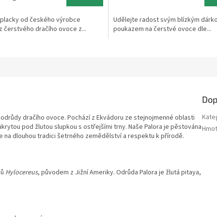
5,0
cena:
z
placky od českého výrobce
Udělejte radost svým blízkým dár
5
 čerstvého dračího ovoce z...
poukazem na čerstvé ovoce dle...
ek.
hvězdiček.
Dop
Kate
í odrůdy dračího ovoce. Pochází z Ekvádoru ze stejnojmenné oblasti
ukrytou pod žlutou slupkou s ostřejšími trny. Naše Palora je pěstována
Hmot
 na dlouhou tradici šetrného zemědělství a respektu k přírodě.
sů
Hylocereus
, původem z Jižní Ameriky. Odrůda Palora je žlutá pitaya,