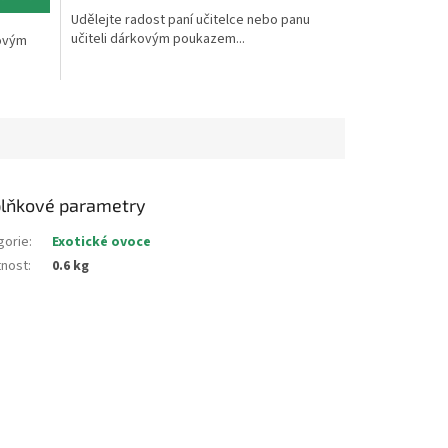
Udělejte radost paní učitelce nebo panu
učiteli dárkovým poukazem...
kovým
lňkové parametry
gorie
:
Exotické ovoce
nost
:
0.6 kg