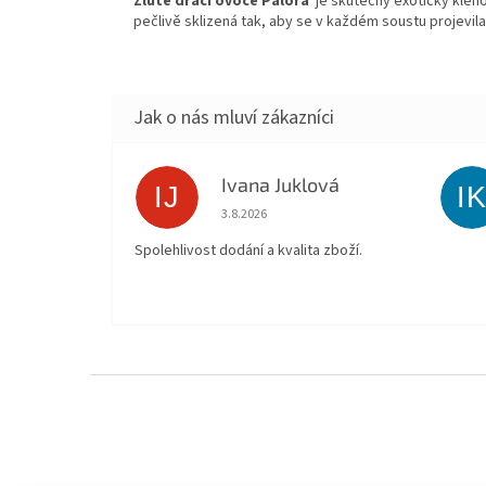
Žluté dračí ovoce Palora
je skutečný exotický kleno
pečlivě sklizená tak, aby se v každém soustu projevila
Ivana Juklová
IJ
I
Hodnocení obchodu je 5 z 5 hvězdiček.
3.8.2026
Spolehlivost dodání a kvalita zboží.
Z
á
p
a
t