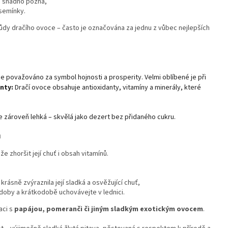
se snadno pozná,
semínky.
drůdy dračího ovoce – často je označována za jednu z vůbec nejlepších
ce považováno za symbol hojnosti a prosperity. Velmi oblíbené je při
nty:
Dračí ovoce obsahuje antioxidanty, vitamíny a minerály, které
le zároveň lehká – skvělá jako dezert bez přidaného cukru.
a
ůže zhoršit její chuť i obsah vitamínů.
 krásně zvýraznila její sladká a osvěžující chuť,
ádoby a krátkodobě uchovávejte v lednici.
aci s
papájou, pomeranči či jiným sladkým exotickým ovocem
.