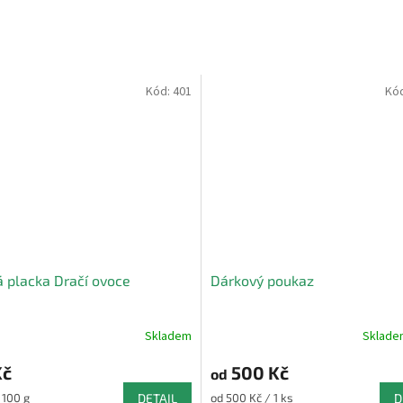
Kód:
401
Kó
 placka Dračí ovoce
Dárkový poukaz
Skladem
Sklad
né
Průměrné
ní
hodnocení
Kč
500 Kč
u
produktu
od
je
Měrná
 100 g
DETAIL
od 500 Kč / 1 ks
D