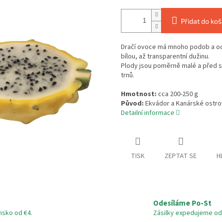
Přidat do koš
Dračí ovoce má mnoho podob a odr
bílou, až transparentní dužinu.
Plody jsou poměrně malé a před sk
trnů.
Hmotnost:
cca 200-250
g
Původ:
Ekvádor a Kanárské ostr
Detailní informace
TISK
ZEPTAT SE
H
Odesíláme Po-St
nsko od €4.
Zásilky expedujeme od 