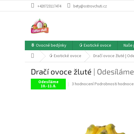
Přejít
+420723117474
bety@ostrovchuti.cz
na
obsah
🍍 Ovocné bedýnky
🥭 Exotické ovoce
Naše 
Domů
🥭 Exotické ovoce
Dračí ovoce žluté
| Od
Dračí ovoce žluté
| Odesíláme 
Odesíláme
Průměrné
3 hodnocení
Podrobnosti hodnoce
10.-11.8.
hodnocení
produktu
je
5,0
z
5
hvězdiček.