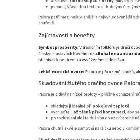
atraktivní
žlutou slupku s ostny
, díky které 
jemnou, šťavnatou texturu s drobnými černými 
Palora patří mezi nejluxusnější a nejvyhledávanější o
chuťově.
Zajímavosti a benefity
Symbol prosperity:
V tradičním folklóru je dračí ovo
čínských oslavách Nového roku.
Bohaté na antioxida
přispívají k pestrému a vyváženému jídelníčku.
Lehké exotické ovoce:
Palora je přirozeně sladká, a
Skladování žlutého dračího ovoce Palor
Palora je citlivá na nízké teploty – přílišné ochlazení m
skladujte ji ideálně při
pokojové teplotě
,
vychlaďte ji
až těsně před konzumací
, aby se
po rozkrojení uložte dužninu do uzavíratelné n
Palora chutná skvěle samotná na lžičku nebo v kombin