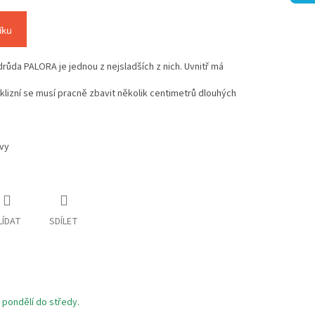
íku
ůda PALORA je jednou z nejsladších z nich. Uvnitř má
lizní se musí pracně zbavit několik centimetrů dlouhých
ovy
LÍDAT
SDÍLET
pondělí do středy.