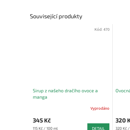
Související produkty
Kód:
470
Sirup z našeho dračího ovoce a
Ovocná
manga
Vyprodáno
Průměr
hodnoce
345 Kč
320 
produkt
je
Měrná
Měrná
115 Kč / 100 ml
DETAIL
320 Kč /