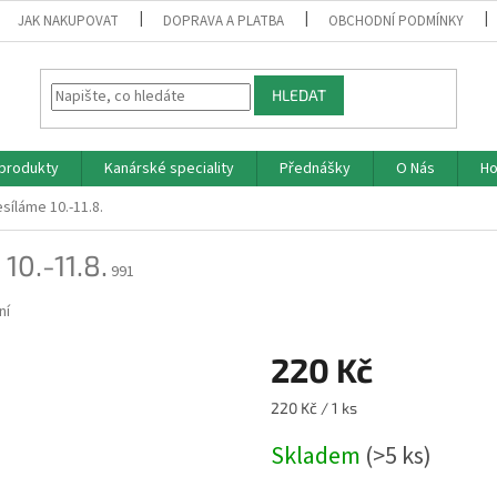
JAK NAKUPOVAT
DOPRAVA A PLATBA
OBCHODNÍ PODMÍNKY
HLEDAT
produkty
Kanárské speciality
Přednášky
O Nás
Ho
esíláme 10.-11.8.
10.-11.8.
991
ní
220 Kč
Měrná
220 Kč / 1 ks
cena:
Skladem
(>5 ks)