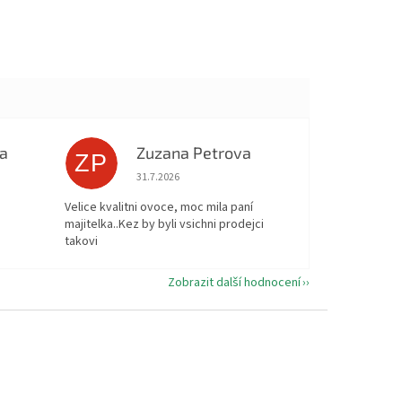
a
Zuzana Petrova
ZP
 5 z 5 hvězdiček.
Hodnocení obchodu je 5 z 5 hvězdiček.
31.7.2026
Velice kvalitni ovoce, moc mila paní
majitelka..Kez by byli vsichni prodejci
takovi
Zobrazit další hodnocení