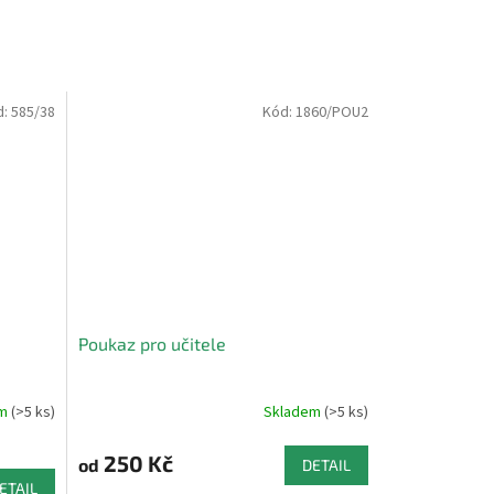
d:
585/38
Kód:
1860/POU2
Poukaz pro učitele
em
(>5 ks)
Skladem
(>5 ks)
250 Kč
od
DETAIL
ETAIL