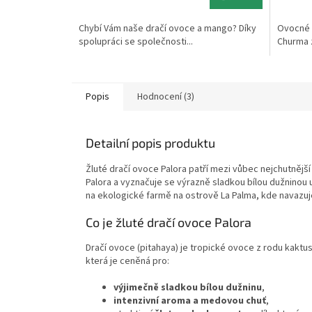
5,0
cena:
cena:
z
Chybí Vám naše dračí ovoce a mango? Díky
Ovocné 
5
spolupráci se společnosti...
Churma z
hvězdič
Popis
Hodnocení (3)
Detailní popis produktu
Žluté dračí ovoce Palora patří mezi vůbec nejchutnějš
Palora a vyznačuje se výrazně sladkou bílou dužninou 
na ekologické farmě na ostrově La Palma, kde navazuje
Co je žluté dračí ovoce Palora
Dračí ovoce (pitahaya) je tropické ovoce z rodu kaktu
která je ceněná pro:
výjimečně sladkou bílou dužninu
,
intenzivní aroma a medovou chuť
,