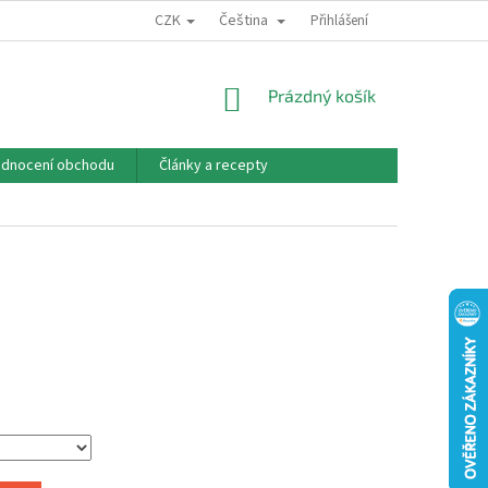
CZK
Čeština
PODMÍNKY OCHRANY OSOBNÍCH ÚDAJŮ
PŘEDPLATNÉ
Přihlášení
O NÁS
NÁKUPNÍ
Prázdný košík
KOŠÍK
dnocení obchodu
Články a recepty