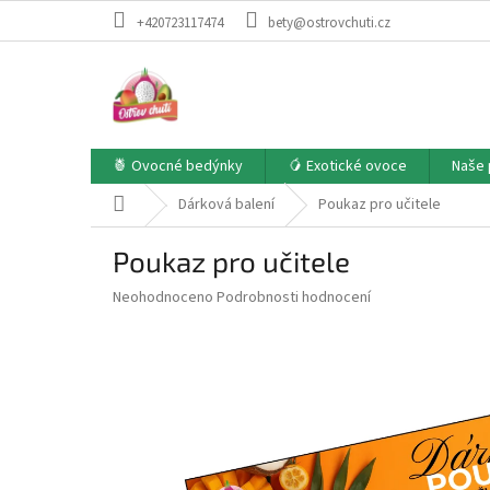
Přejít
+420723117474
bety@ostrovchuti.cz
na
obsah
🍍 Ovocné bedýnky
🥭 Exotické ovoce
Naše 
Domů
Dárková balení
Poukaz pro učitele
Poukaz pro učitele
Průměrné
Neohodnoceno
Podrobnosti hodnocení
hodnocení
produktu
je
0,0
z
5
hvězdiček.