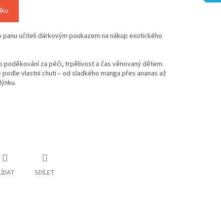
íku
bo panu učiteli dárkovým poukazem na nákup exotického
ko poděkování za péči, trpělivost a čas věnovaný dětem.
podle vlastní chuti – od sladkého manga přes ananas až
dýnku.
LÍDAT
SDÍLET