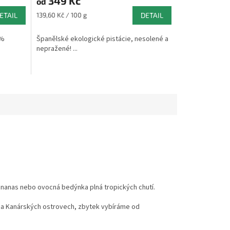
349 Kč
produktu
od
je
Měrná
ETAIL
139,60 Kč / 100 g
DETAIL
5,0
cena:
z
 %
Španělské ekologické pistácie, nesolené a
5
nepražené! ...
hvězdiček.
ananas nebo ovocná bedýnka plná tropických chutí.
 na Kanárských ostrovech, zbytek vybíráme od