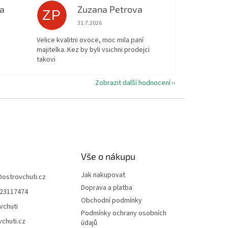
a
Zuzana Petrova
ZP
 5 z 5 hvězdiček.
Hodnocení obchodu je 5 z 5 hvězdiček.
31.7.2026
Velice kvalitni ovoce, moc mila paní
majitelka..Kez by byli vsichni prodejci
takovi
Zobrazit další hodnocení
Vše o nákupu
Jak nakupovat
@
ostrovchuti.cz
Doprava a platba
23117474
Obchodní podmínky
vchuti
Podmínky ochrany osobních
vchuti.cz
údajů