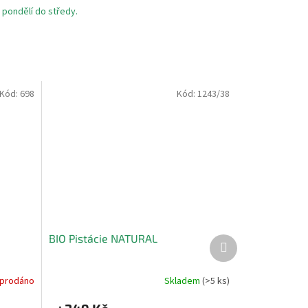
pondělí do středy.
Kód:
698
Kód:
1243/38
BIO Pistácie NATURAL
Další
produkt
prodáno
Skladem
(>5 ks)
Průměrné
hodnocení