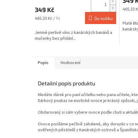
349 
produktu
produkt
je
je
349 Kč
Měrná
465,33 Kč
5,0
5,0
cena:
z
z
Měrná
465,33 Kč / 1 l
Do košíku
Platé Bl
cena:
5
5
kanárský
hvězdiček.
hvězdič
Jemné perlivé víno z kanárských banánů a
mučenky bez přidání...
Popis
Hodnocení
Detailní popis produktu
Hledáte dárek pro paní učitelku nebo pana učitele, kte
Dárkový poukaz na exotické ovoce je krásný způsob, j
Obdarovaný si sám vybere ovoce podle chuti a aktuáln
Ovoce posíláme pečlivě zabalené, aby dorazilo v co n
ověřených pěstitelů z Kanárských ostrovů a Španělska 