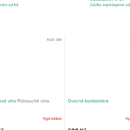
nsko od €4.
Zásilky expedujeme od 
Kód:
386
ové víno
Polosuché víno.
Ovocná bonboniéra
Vyprodáno
Vy
né
Průměrné
ní
hodnocení