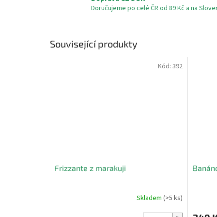
Doručujeme po celé ČR od 89 Kč a na Slove
Související produkty
Kód:
392
Frizzante z marakuji
Banán
Skladem
(>5 ks)
Průměrné
Průměr
hodnocení
hodnoce