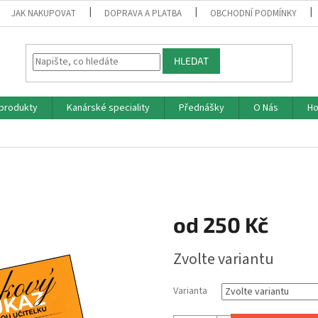
JAK NAKUPOVAT
DOPRAVA A PLATBA
OBCHODNÍ PODMÍNKY
HLEDAT
produkty
Kanárské speciality
Přednášky
O Nás
Ho
od
250 Kč
Měrná
Zvolte variantu
cena:
Varianta