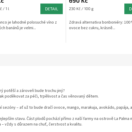
Kč
690 Kč
u
produktu
je
Měrná
 / 1 l
DETAIL
230 Kč / 100 g
D
5,0
cena:
z
anco je lahodné polosuché víno z
Zdravá alternativa bonboniéry: 100
5
ch banánů je velmi...
ovoce bez cukru, krásně...
ek.
hvězdiček.
rý potěší a zároveň bude trochu jiný?
ak poděkovat za péči, trpělivost a čas věnovaný dětem.
í sezóny – ať už to bude dračí ovoce, mango, marakuja, avokádo, papája, 
ejlepším stavu. Část plodů pochází přímo z naší farmy na ostrově La Palma
– vždy s důrazem na chuť, čerstvost a kvalitu.