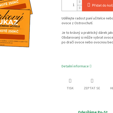
Přidat do koš
Udělejte radost paní učitelce ne
ovoce z Ostrovchutí.
Je to krásný a praktický dárek ja
Obdarovaný si může vybrat ovoce 
po dračí ovoce nebo ovocnou be
Detailní informace
TISK
ZEPTAT SE
H
Odesíláme Po-St