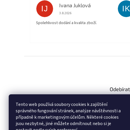
Ivana Juklová
IJ
I
Hodnocení obchodu je 5 z 5 hvězdiček.
3.8.2026
Spolehlivost dodání a kvalita zboží.
Z
á
p
a
t
Odebírat
í
Vložte svůj
Tento web používá soubory cookies k zajištění
produktech
správného fungování stránek, analýze návštěvnosti a
případně k marketingovým účelům. Některé cookies
E-mail
jsou nezbytné, jiné můžete odmítnout nebo si je