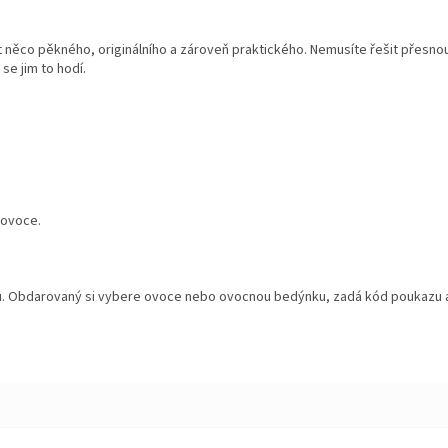
at něco pěkného, originálního a zároveň praktického. Nemusíte řešit přesnou
se jim to hodí.
 ovoce.
pu. Obdarovaný si vybere ovoce nebo ovocnou bedýnku, zadá kód poukazu 