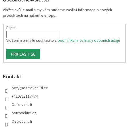
t
Vložte svůj e-mail a my vám budeme zasílat informace o nových
í
produktech na našem e-shopu.
E-mail
Vložením e-mailu souhlasíte s
podmínkami ochrany osobních údajů
PŘIHLÁSIT SE
Kontakt
bety
@
ostrovchuti.cz
+420723117474
Ostrovchuti
ostrovchuti.cz
Ostrovchuti