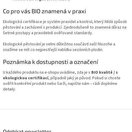
Co pro vás BIO znamená v praxi
Ekologická certifikace je systém pravidel a kontrol, který hlídá způsob
pěstování a zacházení s produkcí. Zjednodušeně to znamená důraz na
šetrné postupy a pravidelně ověřované standardy.
Ekologické pěstování je velmi důležitou součástí naší filozofie a
snažíme se mít co nejpestřejší nabídku sezónních plodin.
Poznámka k dostupnosti a označení
U každého produktu na e-shopu uvádíme, zda je v
BIO kvalitě / s
ekologickou certifikací
, případně jaký je původ. Pokud si chcete
ověřit konkrétní produkt nebo šarži, napište nám – rádi doplníme
detaily.
Z
á
p
a
Odebírat newsletter