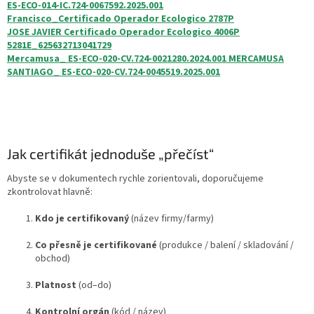
ES-ECO-014-IC.724-0067592.2025.001
Francisco_Certificado Operador Ecologico 2787P
JOSE JAVIER Certificado Operador Ecologico 4006P
5281E_625632713041729
Mercamusa_ ES-ECO-020-CV.724-0021280.2024.001 MERCAMUSA
SANTIAGO_ ES-ECO-020-CV.724-0045519.2025.001
Jak certifikát jednoduše „přečíst“
Abyste se v dokumentech rychle zorientovali, doporučujeme
zkontrolovat hlavně:
Kdo je certifikovaný
(název firmy/farmy)
Co přesně je certifikované
(produkce / balení / skladování /
obchod)
Platnost
(od–do)
Kontrolní orgán
(kód / název)