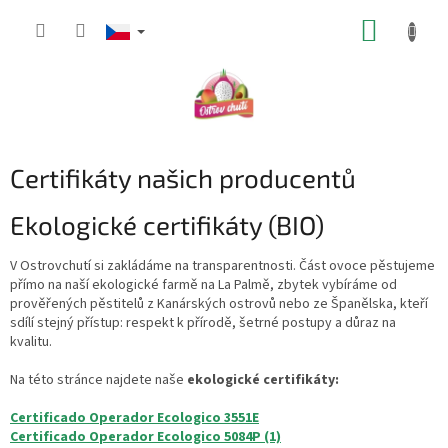
Přejít
NÁKUP
na
obsah
KOŠÍK
Certifikáty našich producentů
Ekologické certifikáty (BIO)
V Ostrovchutí si zakládáme na transparentnosti. Část ovoce pěstujeme
přímo na naší ekologické farmě na La Palmě, zbytek vybíráme od
prověřených pěstitelů z Kanárských ostrovů nebo ze Španělska, kteří
sdílí stejný přístup: respekt k přírodě, šetrné postupy a důraz na
kvalitu.
Na této stránce najdete naše
ekologické certifikáty:
Certificado Operador Ecologico 3551E
Certificado Operador Ecologico 5084P (1)