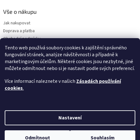
Vše o nákupu
Jak nakupovat
Doprava a platba
Obchodní podmínky
Podmínky ochrany osobních údajů
Tento web používá soubory cookies k zajištění správného
Předplatné
fungování stránek, analýze návštěvnosti a případně k
marketingovým účelům. Některé cookies jsou nezbytné, jiné
O nás
můžete odmítnout nebo si je nastavit podle svých preferencí.
Sezónnost exotického ovoce
Napsali o nás
Více informací naleznete v našich
Zásadách používání
FAQ - Nejčastější dotazy
cookies
.
Vytvořil Shoptet
Nastavení
Copyright 2026
Ostrovchuti.cz
. Všechna práva vyhrazena.
Upravit
Odmítnout
Souhlasím
nastavení cookies