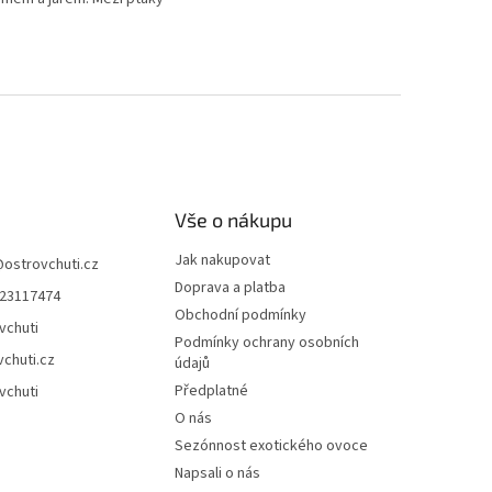
Vše o nákupu
Jak nakupovat
@
ostrovchuti.cz
Doprava a platba
23117474
Obchodní podmínky
vchuti
Podmínky ochrany osobních
vchuti.cz
údajů
Předplatné
vchuti
O nás
Sezónnost exotického ovoce
Napsali o nás