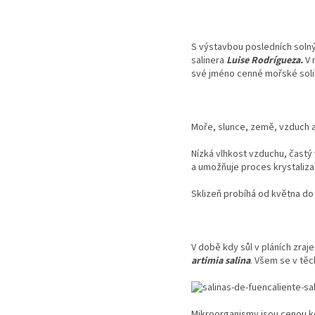
S výstavbou posledních solný
salinera
Luise Rodrígueza.
V 
své jméno cenné mořské soli
Moře, slunce, země, vzduch a
Nízká vlhkost vzduchu, častý
a umožňuje proces krystaliza
Sklizeň probíhá od května do
V době kdy sůl v pláních zra
artimia salina
. Všem se v těc
Mikroorganismy jsou cenou ko