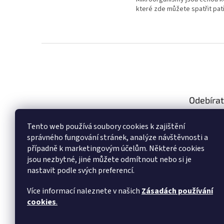
které zde můžete spatřit patř
Z
á
p
a
t
Odebírat
í
Vložte svůj
Tento web používá soubory cookies k zajištění
produktech
správného fungování stránek, analýze návštěvnosti a
případně k marketingovým účelům. Některé cookies
E-mail
jsou nezbytné, jiné můžete odmítnout nebo si je
nastavit podle svých preferencí.
Vložením 
údajů
Více informací naleznete v našich
Zásadách používání
cookies
.
PŘIHL