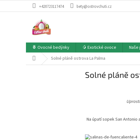
Přejít
+420723117474
bety@ostrovchuti.cz
na
obsah
🍍 Ovocné bedýnky
🥭 Exotické ovoce
Naše 
Domů
Solné pláně ostrova La Palma
Solné pláně os
Uprostř
Na úpatí sopek San Antonio a 