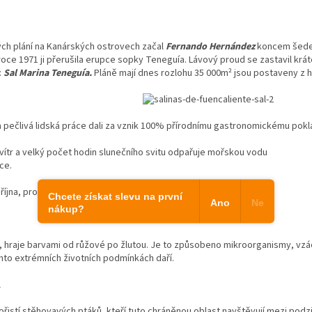
ch plání na Kanárských ostrovech začal
Fernando Hernández
koncem šedes
roce 1971 ji přerušila erupce sopky Teneguía. Lávový proud se zastavil krá
:
Sal Marina Teneguía.
Pláně mají dnes rozlohu 35 000m² jsou postaveny z h
 pečlivá lidská práce dali za vznik 100% přírodnímu gastronomickému pokl
 vítr a velký počet hodin slunečního svitu odpařuje mořskou vodu
ce.
 října, protože sůl musí být uskladněna před prvním deštěm.
Chcete získat slevu na první
Ano
Ne
nákup?
je, hraje barvami od růžové po žlutou. Je to způsobeno mikroorganismy, vz
hto extrémních životních podmínkách daří.
řistí stěhovavých ptáků, kteří tuto chráněnou oblast navštěvují mezi pod