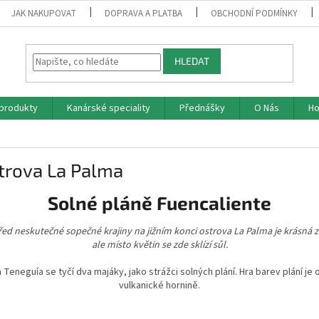
JAK NAKUPOVAT
DOPRAVA A PLATBA
OBCHODNÍ PODMÍNKY
HLEDAT
produkty
Kanárské speciality
Přednášky
O Nás
Ho
trova La Palma
Solné pláně Fuencaliente
ed neskutečné sopečné krajiny na jižním konci ostrova La Palma je krásná 
ale místo květin se zde sklízí sůl.
Teneguía se tyčí dva majáky, jako strážci solných plání. Hra barev plání je
vulkanické hornině.