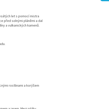
átých let s pomocí mistra
tce před solnými pláněmi a dal
líny a vulkanických kamenů.
adu.
ácnými rostlinami a korýšem
zimem a jarem. Mezi ptáky