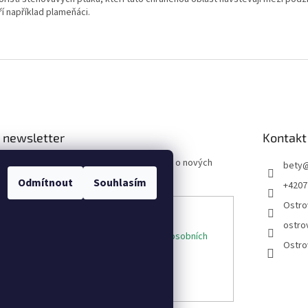
í například plameňáci.
 newsletter
Kontakt
 e-mail a my vám budeme zasílat informace o nových
bety
 na našem e-shopu.
Odmítnout
Souhlasím
+4207
Ostro
ostro
e-mailu souhlasíte s
podmínkami ochrany osobních
Ostro
ÁSIT SE