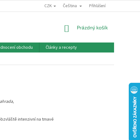
CZK
Čeština
PODMÍNKY OCHRANY OSOBNÍCH ÚDAJŮ
PŘEDPLATNÉ
Přihlášení
O NÁS
NÁKUPNÍ
Prázdný košík
KOŠÍK
dnocení obchodu
Články a recepty
zahrada,
 obzvláště intenzivní na tmavé