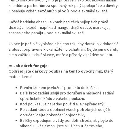
Tento dárkový ovocný mix je připraven jako poděkování našim
klientům a partnerům za společný rok plný spolupráce a důvěry.
Obsahuje výběr
sezónních plodů
podle aktuální sklizně.
Každá bedýnka obsahuje kombinaci těch nejlepších právě
dozrálých plodů – například mango, dračí ovoce, marakuju,
ananas nebo papáju – podle aktuální sklizně.
Ovoce je pečlivě vybíráno a baleno tak, aby dorazilo v dokonalé
zralosti, připravené k okamžitému ochutnání. Nejde jen o dárek,
ale o zážitek – chuť slunce, moře a přírody v každém soustu.
🎫
Jak dárek funguje:
Obdrželi jste
dárkový
poukaz na tento ovocný mix
, který
máte zdarma!
Prvním krokem je vložení produktu do košíku.
Další krok zadání údajů pro doručení a následné zadání
specifického kódu z vašeho poukazu.
Kód poukazu je na jedno použití a je nepřenosný!
Po zadání kódu a doplnění všech potřebných údajů k
doručení dejte dokončení objednávky.
Balíčky expedujeme vždy pondělí- středa, aby bylo do
víkendu u Vás a mohli jste si užít chuť čerstvého,