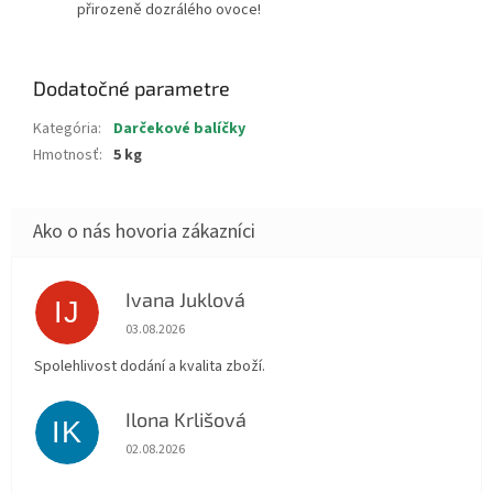
přirozeně dozrálého ovoce!
Dodatočné parametre
Kategória
:
Darčekové balíčky
Hmotnosť
:
5 kg
Ivana Juklová
IJ
Hodnotenie obchodu je 5 z 5 hviezdičiek.
03.08.2026
Spolehlivost dodání a kvalita zboží.
Ilona Krlišová
IK
Hodnotenie obchodu je 5 z 5 hviezdičiek.
02.08.2026