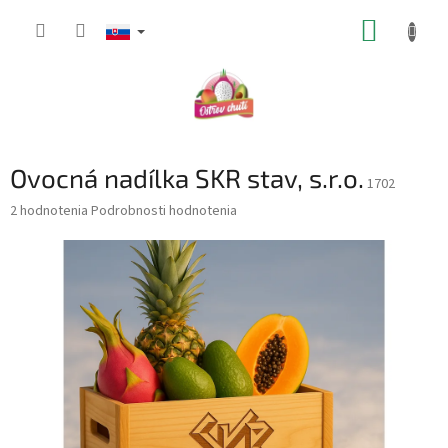
Prejsť
NÁKUP
na
obsah
KOŠÍK
Ovocná nadílka SKR stav, s.r.o.
1702
Priemerné
2 hodnotenia
Podrobnosti hodnotenia
hodnotenie
produktu
je
5,0
z
5
hviezdičiek.