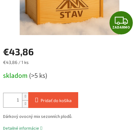
Z
ZADARMO
A
D
€43,86
A
Jednotková
€43,86 / 1 ks
cena:
R
skladom
(>5 ks)
M
O
Pridať do košíka
Dárkový ovocný mix sezonních plodů.
Detailné informácie