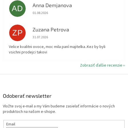
Anna Demjanova
AD
Hodnotenie obchodu je 5 z 5 hviezdičiek.
01.08.2026
Zuzana Petrova
ZP
Hodnotenie obchodu je 5 z 5 hviezdičiek.
31.07.2026
Velice kvalitni ovoce, moc mila paní majitelka..Kez by byli
vsichni prodejci takovi
Zobraziť ďalšie recenzie
Z
á
p
ä
Odoberať newsletter
t
Vložte svoj e-mail a my Vám budeme zasielať informácie o nových
i
produktoch na našom e-shope.
e
Email