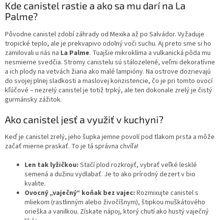
Kde canistel rastie a ako sa mu darí na La
Palme?
Pôvodne canistel zdobí záhrady od Mexika až po Salvádor. Vyžaduje
tropické teplo, ale je prekvapivo odolný voči suchu. Aj preto sme si ho
zamilovali u nás na
La Palme
. Tuajšie mikroklíma a vulkanická pôda mu
nesmierne svedčia. Stromy canistelu sú stálozelené, veľmi dekoratívne
a ich plody na vetvách žiaria ako malé lampióny. Na ostrove dozrievajú
do svojej plnej sladkosti a maslovej konzistencie, čo je pri tomto ovocí
kľúčové – nezrelý canistel je totiž trpký, ale ten dokonale zrelý je čistý
gurmánsky zážitok.
Ako canistel jesť a využiť v kuchyni?
Keď je canistel zrelý, jeho šupka jemne povolí pod tlakom prsta a môže
začať mierne praskať. To je tá správna chvíľa!
Len tak lyžičkou:
Stačí plod rozkrojiť, vybrať veľké lesklé
semená a dužinu vydlabať. Je to ako prírodný dezert v bio
kvalite.
Ovocný „vaječný“ koňak bez vajec:
Rozmixujte canistel s
mliekom (rastlinným alebo živočíšnym), štipkou muškátového
orieška a vanilkou. Získate nápoj, ktorý chutí ako hustý vaječný