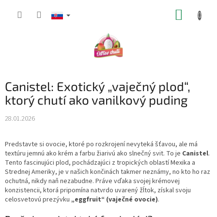
Prejsť
NÁKUP
na
obsah
KOŠÍK
Canistel: Exotický „vaječný plod“,
ktorý chutí ako vanilkový puding
28.01.2026
Predstavte si ovocie, ktoré po rozkrojení nevyteká šťavou, ale má
textúru jemnú ako krém a farbu žiarivú ako slnečný svit. To je
Canistel
.
Tento fascinujúci plod, pochádzajúci z tropických oblastí Mexika a
Strednej Ameriky, je v našich končinách takmer neznámy, no kto ho raz
ochutná, nikdy naň nezabudne. Práve vďaka svojej krémovej
konzistencii, ktorá pripomína natvrdo uvarený žĺtok, získal svoju
celosvetovú prezývku
„eggfruit“ (vaječné ovocie)
.