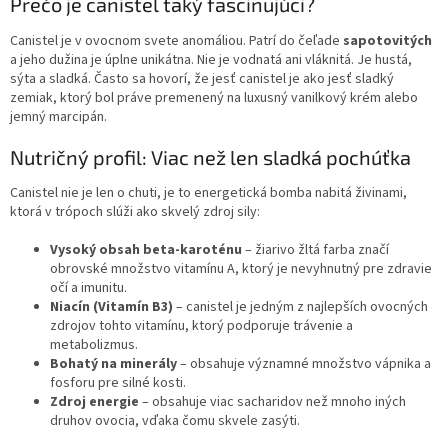
Prečo je canistel taký fascinujúci?
Canistel je v ovocnom svete anomáliou. Patrí do čeľade
sapotovitých
a jeho dužina je úplne unikátna. Nie je vodnatá ani vláknitá. Je hustá,
sýta a sladká. Často sa hovorí, že jesť canistel je ako jesť sladký
zemiak, ktorý bol práve premenený na luxusný vanilkový krém alebo
jemný marcipán.
Nutričný profil: Viac než len sladká pochúťka
Canistel nie je len o chuti, je to energetická bomba nabitá živinami,
ktorá v trópoch slúži ako skvelý zdroj sily:
Vysoký obsah beta-karoténu
– žiarivo žltá farba značí
obrovské množstvo vitamínu A, ktorý je nevyhnutný pre zdravie
očí a imunitu.
Niacín (Vitamín B3)
– canistel je jedným z najlepších ovocných
zdrojov tohto vitamínu, ktorý podporuje trávenie a
metabolizmus.
Bohatý na minerály
– obsahuje významné množstvo vápnika a
fosforu pre silné kosti.
Zdroj energie
– obsahuje viac sacharidov než mnoho iných
druhov ovocia, vďaka čomu skvele zasýti.