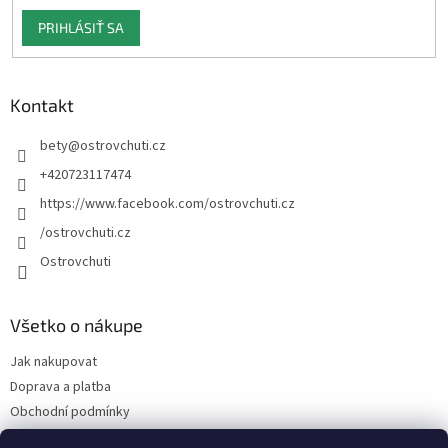
PRIHLÁSIŤ SA
Kontakt
bety
@
ostrovchuti.cz
+420723117474
https://www.facebook.com/ostrovchuti.cz
/ostrovchuti.cz
Ostrovchuti
Všetko o nákupe
Jak nakupovat
Doprava a platba
Obchodní podmínky
Podmínky ochrany osobních údajů