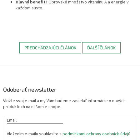
Hlavný benefit?
Obrovské množstvo vitamínu A a energie v
každom súste.
PREDCHÁDZAJÚCI ČLÁNOK
ĎALŠÍ ČLÁNOK
Z
á
p
ä
Odoberať newsletter
t
Vložte svoj e-mail a my Vám budeme zasielať informácie o nových
i
produktoch na našom e-shope.
e
Email
Vložením e-mailu souhlasíte s
podmínkami ochrany osobních údajů