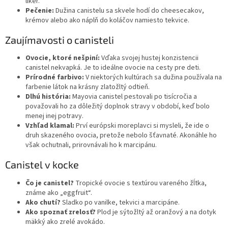
likér.
Pečenie:
Dužina canistelu sa skvele hodí do cheesecakov,
krémov alebo ako náplň do koláčov namiesto tekvice.
Zaujímavosti o canisteli
Ovocie, ktoré nešpiní:
Vďaka svojej hustej konzistencii
canistel nekvapká. Je to ideálne ovocie na cesty pre deti.
Prírodné farbivo:
V niektorých kultúrach sa dužina používala na
farbenie látok na krásny zlatožltý odtieň.
Dlhú história:
Mayovia canistel pestovali po tisícročia a
považovali ho za dôležitý doplnok stravy v období, keď bolo
menej inej potravy.
Vzhľad klamal:
Prví európski moreplavci si mysleli, že ide o
druh skazeného ovocia, pretože nebolo šťavnaté. Akonáhle ho
však ochutnali, prirovnávali ho k marcipánu.
Canistel v kocke
Čo je canistel?
Tropické ovocie s textúrou vareného žĺtka,
známe ako „eggfruit“.
Ako chutí?
Sladko po vanilke, tekvici a marcipáne.
Ako spoznať zrelosť?
Plod je sýtožltý až oranžový a na dotyk
mäkký ako zrelé avokádo.