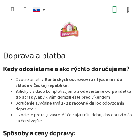
Prejsť
NÁKUP
na
obsah
KOŠÍK
Doprava a platba
Kedy odosielame a ako rýchlo doručujeme?
Ovocie přiletí
z Kanárskych ostrovov raz týždenne do
skladu v Českej republike.
Balíčky v sklade kompletizujeme a
odosielame od pondelka
do stredy
, aby k vám dorazili ešte pred víkendom.
Doručenie zvyčajne trvá
1–2 pracovné dni
od odovzdania
dopravcovi.
Ovocie je preto „uzavreté“ čo najkratšiu dobu, aby dorazilo čo
najčerstvejšie.
Spôsoby a ceny dopravy: