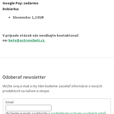
Google Pay: zadarmo
Dobierka:
Slovensko: 1,2 EUR
V prípade otázok nás neváhajte kontaktovať
na:
bety@ostrovchuti.cz.
Z
á
p
ä
Odoberať newsletter
t
Vložte svoj e-mail a my Vám budeme zasielať informácie o nových
i
produktoch na našom e-shope.
e
Email
Vložením e-mailu souhlasíte s
podmínkami ochrany osobních údajů