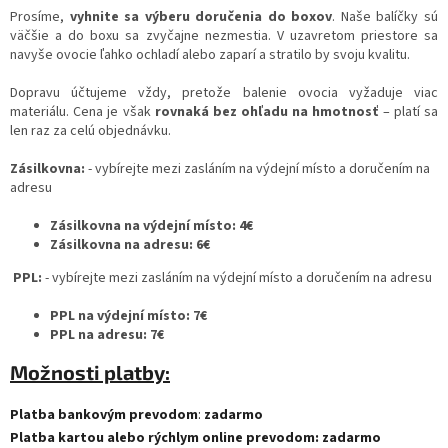
Prosíme,
vyhnite sa výberu doručenia do boxov
. Naše balíčky sú
väčšie a do boxu sa zvyčajne nezmestia. V uzavretom priestore sa
navyše ovocie ľahko ochladí alebo zaparí a stratilo by svoju kvalitu.
Dopravu účtujeme vždy, pretože balenie ovocia vyžaduje viac
materiálu. Cena je však
rovnaká bez ohľadu na hmotnosť
– platí sa
len raz za celú objednávku.
Zásilkovna:
- vybírejte mezi zasláním na výdejní místo a doručením na
adresu
Zásilkovna na výdejní místo: 4€
Zásilkovna na adresu: 6€
PPL:
- vybírejte mezi zasláním na výdejní místo a doručením na adresu
PPL na výdejní místo: 7€
PPL na adresu: 7€
Možnosti platby:
Platba bankovým prevodom
:
zadarmo
Platba kartou alebo rýchlym online prevodom: zadarmo