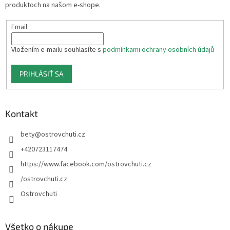
produktoch na našom e-shope.
e
Email
Vložením e-mailu souhlasíte s
podmínkami ochrany osobních údajů
PRIHLÁSIŤ SA
Kontakt
bety
@
ostrovchuti.cz
+420723117474
https://www.facebook.com/ostrovchuti.cz
/ostrovchuti.cz
Ostrovchuti
Všetko o nákupe