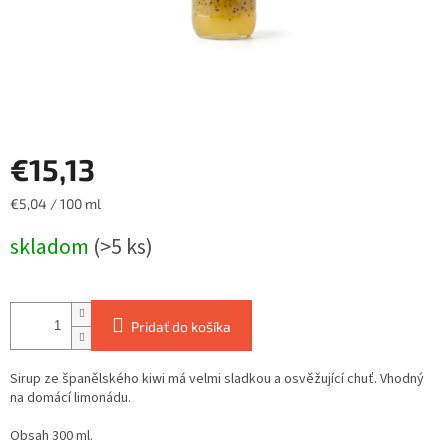
€15,13
Jednotková
€5,04 / 100 ml
cena:
skladom
(>5 ks)
Pridať do košíka
Sirup ze španělského kiwi má velmi sladkou a osvěžující chuť. Vhodný
na domácí limonádu.
Obsah 300 ml.