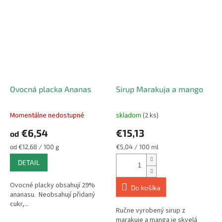
Ovocná placka Ananas
Sirup Marakuja a mango
Momentálne nedostupné
skladom
(2 ks)
Priemerné
Priemerné
hodnotenie
hodnotenie
€6,54
€15,13
od
produktu
produktu
je
je
Jednotková
Jednotková
od €12,68 / 100 g
€5,04 / 100 ml
5,0
5,0
cena:
cena:
DETAIL
z
z
5
5
hviezdičiek.
hviezdičiek.
Ovocné placky obsahují 29%
Do košíka
ananasu. Neobsahují přidaný
cukr,...
Ručne vyrobený sirup z
marakuje a manga je skvelá