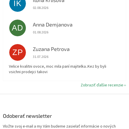
IK
Hodnotenie obchodu je 5 z 5 hviezdičiek.
02.08.2026
Anna Demjanova
AD
Hodnotenie obchodu je 5 z 5 hviezdičiek.
01.08.2026
Zuzana Petrova
ZP
Hodnotenie obchodu je 5 z 5 hviezdičiek.
31.07.2026
Velice kvalitni ovoce, moc mila paní majitelka..Kez by byli
vsichni prodejci takovi
Zobraziť ďalšie recenzie
Z
á
p
ä
Odoberať newsletter
t
Vložte svoj e-mail a my Vám budeme zasielať informácie o nových
i