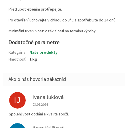
Před upotřebením protřepejte.
Po otevření uchovejte v chladu do 8°C a spotřebujte do 14 dnů.
Minimální trvanlivost: v závislosti na termínu výroby
Dodatočné parametre
Kategória
:
Naše produkty
Hmotnosť
:
1 kg
Ivana Juklová
IJ
Hodnotenie obchodu je 5 z 5 hviezdičiek.
03.08.2026
Spolehlivost dodání a kvalita zboží.
Ilona Krlišová