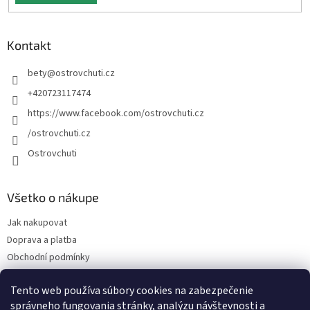
Kontakt
bety
@
ostrovchuti.cz
+420723117474
https://www.facebook.com/ostrovchuti.cz
/ostrovchuti.cz
Ostrovchuti
Všetko o nákupe
Jak nakupovat
Doprava a platba
Obchodní podmínky
Podmínky ochrany osobních údajů
Tento web používa súbory cookies na zabezpečenie
Predplatné
správneho fungovania stránky, analýzu návštevnosti a
O nás