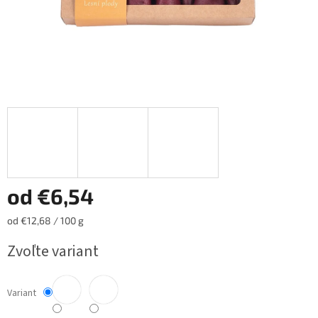
od
€6,54
Jednotková
od €12,68 / 100 g
cena:
Zvoľte variant
Variant