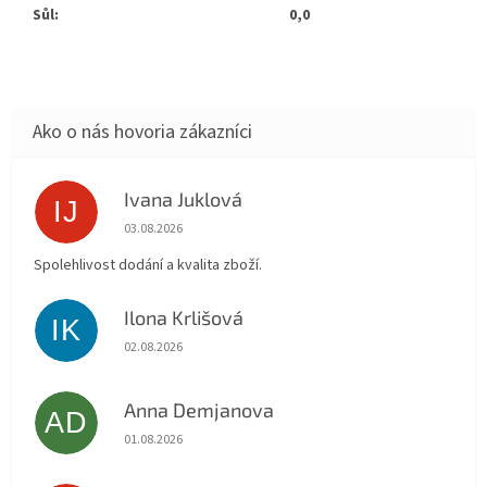
Sůl:
0,0
Ivana Juklová
IJ
Hodnotenie obchodu je 5 z 5 hviezdičiek.
03.08.2026
Spolehlivost dodání a kvalita zboží.
Ilona Krlišová
IK
Hodnotenie obchodu je 5 z 5 hviezdičiek.
02.08.2026
Anna Demjanova
AD
Hodnotenie obchodu je 5 z 5 hviezdičiek.
01.08.2026