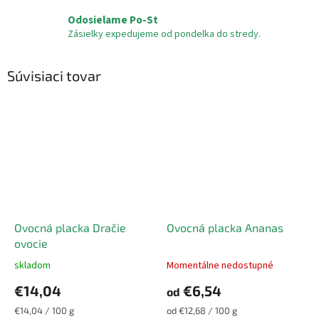
Odosielame Po-St
Zásielky expedujeme od pondelka do stredy.
Súvisiaci tovar
Ovocná placka Dračie
Ovocná placka Ananas
ovocie
skladom
Momentálne nedostupné
Priemerné
Priemerné
hodnotenie
hodnotenie
€14,04
€6,54
od
produktu
produktu
je
je
Jednotková
Jednotková
€14,04 / 100 g
od €12,68 / 100 g