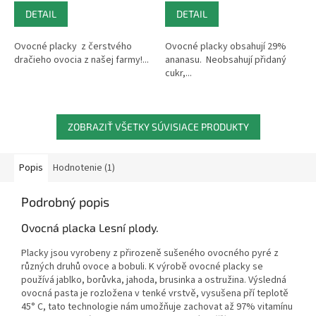
5,0
5,0
cena:
cena:
DETAIL
DETAIL
z
z
5
5
hviezdičiek.
hviezdičiek.
Ovocné placky z čerstvého
Ovocné placky obsahují 29%
dračieho ovocia z našej farmy!...
ananasu. Neobsahují přidaný
cukr,...
ZOBRAZIŤ VŠETKY SÚVISIACE PRODUKTY
Popis
Hodnotenie (1)
Podrobný popis
Ovocná placka Lesní plody.
Placky jsou vyrobeny z přirozeně sušeného ovocného pyré z
různých druhů ovoce a bobuli. K výrobě ovocné placky se
používá jablko, borůvka, jahoda, brusinka a ostružina. Výsledná
ovocná pasta je rozložena v tenké vrstvě, vysušena pří teplotě
45° C, tato technologie nám umožňuje zachovat až 97% vitamínu