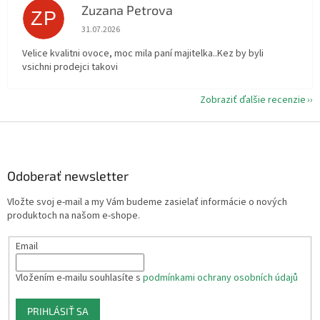
Zuzana Petrova
ZP
Hodnotenie obchodu je 5 z 5 hviezdičiek.
31.07.2026
Velice kvalitni ovoce, moc mila paní majitelka..Kez by byli
vsichni prodejci takovi
Zobraziť ďalšie recenzie
Z
á
p
ä
Odoberať newsletter
t
Vložte svoj e-mail a my Vám budeme zasielať informácie o nových
i
produktoch na našom e-shope.
e
Email
Vložením e-mailu souhlasíte s
podmínkami ochrany osobních údajů
PRIHLÁSIŤ SA