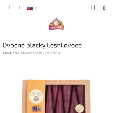
Prejsť
NÁKUP
na
obsah
KOŠÍK
Ovocné placky Lesní ovoce
Priemerné
1 hodnotenie
Podrobnosti hodnotenia
hodnotenie
produktu
je
5,0
z
5
hviezdičiek.