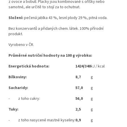
z ovoce a bobulí. Placky jsou kombinované s oříšky nebo
samotné, ale určitě to stojí za to ochutnat.
Složení:
pečená jablka 43 %, lesní plody 29 %, pitná voda.
Bez konzervantů a přidaných chem. látek. 100% přírodní
produkt.
Vyrobeno v ČR.
Průměrné nutriční hodnoty na 100 g výrobku:
Energetická hodnota:
1424/340
kJ / kcal
Bílkoviny:
8,7
g
Sacharidy:
57,0
g
- z toho cukry:
56,0
g
Tuky:
2,5
g
- z toho nasycené mastné kyseliny:
0,9
g