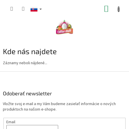
Prejsť
NÁKUP
na
obsah
KOŠÍK
Kde nás najdete
Záznamy neboli nájdené...
Z
á
p
ä
Odoberať newsletter
t
Vložte svoj e-mail a my Vám budeme zasielať informácie o nových
i
produktoch na našom e-shope.
e
Email