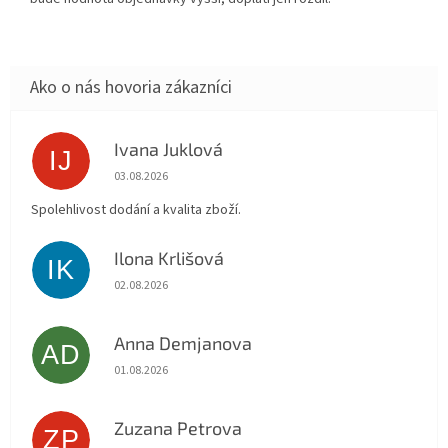
Ivana Juklová
IJ
Hodnotenie obchodu je 5 z 5 hviezdičiek.
03.08.2026
Spolehlivost dodání a kvalita zboží.
Ilona Krlišová
IK
Hodnotenie obchodu je 5 z 5 hviezdičiek.
02.08.2026
Anna Demjanova
AD
Hodnotenie obchodu je 5 z 5 hviezdičiek.
01.08.2026
Zuzana Petrova
ZP