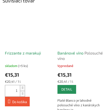
Súvisiaci tovar
Frizzante z marakuji
Banánové víno
Polosuché
víno
skladom
(>5 ks)
Vypredané
Priemerné
Priemerné
hodnotenie
hodnotenie
€15,31
€15,31
produktu
produktu
je
je
Jednotková
Jednotková
€20,41 / 1 l
€20,41 / 1 l
5,0
5,0
cena:
cena:
DETAIL
z
z
5
5
hviezdičiek.
hviezdičiek.
Platé Blanco je lahodné
Do košíka
polosuché víno z kanárskych
banánov je...