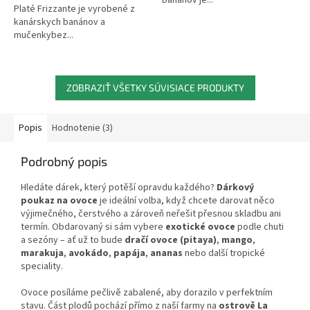
Platé Frizzante je vyrobené z
kanárskych banánov a
mučenkybez...
ZOBRAZIŤ VŠETKY SÚVISIACE PRODUKTY
Popis
Hodnotenie (3)
Podrobný popis
Hledáte dárek, který potěší opravdu každého?
Dárkový
poukaz na ovoce
je ideální volba, když chcete darovat něco
výjimečného, čerstvého a zároveň neřešit přesnou skladbu ani
termín. Obdarovaný si sám vybere
exotické ovoce
podle chuti
a sezóny – ať už to bude
dračí ovoce (pitaya)
,
mango
,
marakuja
,
avokádo
,
papája
,
ananas
nebo další tropické
speciality.
Ovoce posíláme pečlivě zabalené, aby dorazilo v perfektním
stavu. Část plodů pochází přímo z naší farmy na
ostrově La