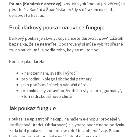
Palma (Kanárské ostrovy)
, zbytek vybíráme od prověřených
pěstitelů z Kanárů a Španělska – vždy s důrazem na chuť,
čerstvost a kvalitu.
Proč dárkový poukaz na ovoce funguje
Dárkový poukaz je skvělý, když chcete darovat „wow“ zážitek
bez rizika, že se netrefíte. Obdarovaný si může vybrat přesně
to, co mu chutná, a podle toho, kdy se mu to hodí.
Hodí se jako dárek:
k narozeninám, svátku i výročí
pro rodinu, kolegy i obchodní partnery
jako poděkování nebo vánoční dárek
pro milovníky zdravého životního stylu i pro „gurmány“,
kteří rádi zkouší nové chutě
Jak poukaz funguje
Poukaz lze uplatnit při nákupu na našem e-shopu i prodejně v
Jindřichově Hradci. Obdarovaný si vybere ovoce nebo bedýnku,
zadá kód poukazu a hodnota se odečte z objednávky. Pokud
bude hodnota objednávky vyšší, doplatí jen rozdíl.