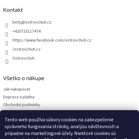
Kontakt
bety
@
ostrovchuti.cz
+420723117474
https://www.facebook.com/ostrovchuti.cz
/ostrovchuti.cz
Ostrovchuti
Všetko o nákupe
Jak nakupovat
Doprava a platba
Obchodní podmínky
Podmínky ochrany osobních údajů
Tento web používa súbory cookies na zabezpečenie
Predplatné
správneho fungovania stránky, analýzu návštevnosti a
O nás
prípadne na marketingové účely. Niektoré cookies sú
Sezónnosť exotického ovocia