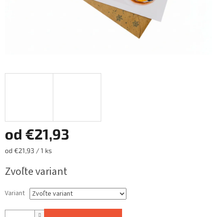
od
€21,93
Jednotková
od €21,93 / 1 ks
cena:
Zvoľte variant
Variant