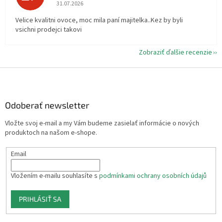
Hodnotenie obchodu je 5 z 5 hviezdičiek.
31.07.2026
Velice kvalitni ovoce, moc mila paní majitelka..Kez by byli
vsichni prodejci takovi
Zobraziť ďalšie recenzie
Z
á
p
ä
Odoberať newsletter
t
Vložte svoj e-mail a my Vám budeme zasielať informácie o nových
i
produktoch na našom e-shope.
e
Email
Vložením e-mailu souhlasíte s
podmínkami ochrany osobních údajů
PRIHLÁSIŤ SA