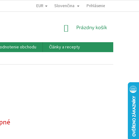
EUR
Slovenčina
PODMÍNKY OCHRANY OSOBNÍCH ÚDAJŮ
PREDPLATNÉ
Prihlásenie
O NÁS
NÁKUPNÝ
Prázdny košík
KOŠÍK
odnotenie obchodu
Články a recepty
pné