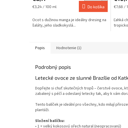
5,0
z
Jednotková
Jednotk
€3,24 / 100 ml
Do košíka
€7,68 / 
cena:
cena:
5
hviezdičiek.
Ocot s dužinou manga je ideálny dresing na
Ľahká ch
šaláty, jeho sladkokyslá...
tropicko
Popis
Hodnotenie (1)
Podrobný popis
Letecké ovoce ze slunné Brazílie od Kat
Dopřejte si chuť skutečných tropů – čerstvé ovoce, kter
zabalený s péčí a odeslaný letecky tak, aby k vám dora
Tento balíček je ideální pro všechny, kdo milují přiro
plantáži.
Složení balíčku:
• 1 × velký kokosový ořech natural (neopracovaný)