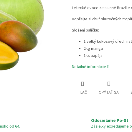
Letecké ovoce ze slunné Brazílie 
Dopřejte si chuť skutečných tro
Složení balíčku:
1 velký kokosový ořech nat
2kg manga
1ks papája
Detailné informácie
TLAČ
OPÝTAŤ SA
Odosielame Po-St
nsko od €4.
Zásielky expedujeme o