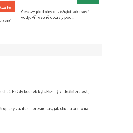
4,6
cena:
z
košíka
Čerstvý plod plný osvěžující kokosové
5
vody. Přirozeně dozrálý pod...
hviezdičiek.
volené.
 chuť. Každý kousek byl sklizený v ideální zralosti,
tropický zážitek – přesně tak, jak chutná přímo na