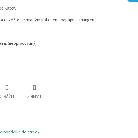
od Katky.
pů a osvěžte se mladým kokosem, papájou a mangem.
ural (neopracovaný)
STRÁŽIŤ
ZDIEĽAŤ
d pondelka do stredy.