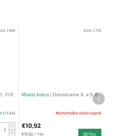
ód:
1986
Kód:
1705
.-11.8.
Mladý kokos
| Odosielame 8. a 9. 6.
Ďalší
produkt
om
(>5 ks)
Momentálne nedostupné
Priemerné
hodnotenie
€10,92
produktu
je
Jednotková
€10,92 / 1 ks
DETAIL