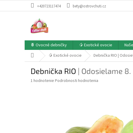
Prejsť
+420723117474
bety@ostrovchuti.cz
na
obsah
🍍 Ovocné debničky
🥭 Exotické ovocie
Naše
Domov
🥭 Exotické ovocie
Debnička RIO
| Odosiel
Debnička RIO
| Odosielame 8. 
Priemerné
1 hodnotenie
Podrobnosti hodnotenia
hodnotenie
produktu
je
5,0
z
5
hviezdičiek.