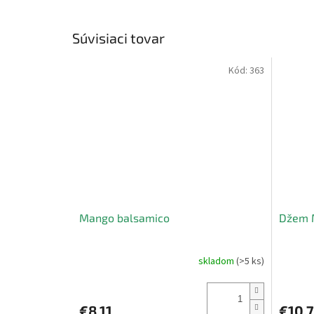
Súvisiaci tovar
Kód:
363
Mango balsamico
Džem
skladom
(>5 ks)
Priemerné
hodnotenie
produktu
je
€8,11
€10,