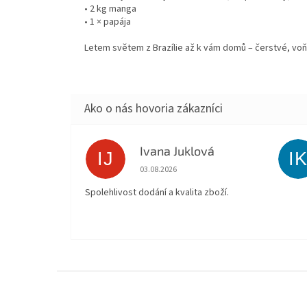
• 2 kg manga
• 1 × papája
Letem světem z Brazílie až k vám domů – čerstvé, voň
Ivana Juklová
IJ
I
Hodnotenie obchodu je 5 z 5 hviezdičiek.
03.08.2026
Spolehlivost dodání a kvalita zboží.
Z
á