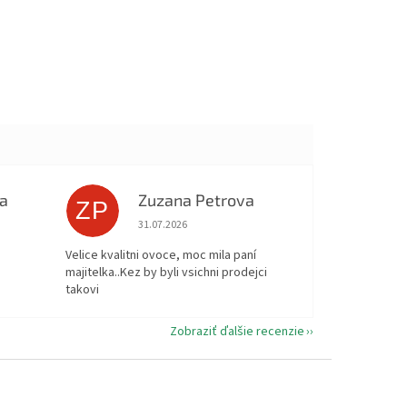
a
Zuzana Petrova
ZP
 5 z 5 hviezdičiek.
Hodnotenie obchodu je 5 z 5 hviezdičiek.
31.07.2026
Velice kvalitni ovoce, moc mila paní
majitelka..Kez by byli vsichni prodejci
takovi
Zobraziť ďalšie recenzie