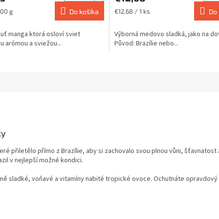
5,0
z
ová
Jednotková
100 g
Do košíka
€12,68 / 1 ks
Do 
cena:
5
hviezdičiek.
uť manga ktorá osloví sviet
Výborná medovo sladká, jako na do
u arómou a sviežou...
Původ: Brazílie nebo...
ky
é přiletělo přímo z Brazílie, aby si zachovalo svou plnou vůni, šťavnatost a
zil v nejlepší možné kondici.
zeně sladké, voňavé a vitamíny nabité tropické ovoce. Ochutnáte opravdový 