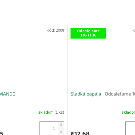
Kód:
2008
K
Odosielame
10.-11.8.
 MANGO
Sladká papája
| Odosielame 10
skladom
(1 ks)
sklad
Priemerné
hodnotenie
produktu
je
75
€12,68