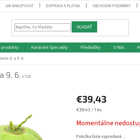
JAK NAKUPOVAT
DOPRAVA A PLATBA
OBCHODNÍ PODMÍNKY
HĽADAŤ
 produkty
Kanárske špeciality
Přednášky
O Nás
H
ame 8. a 9. 6.
a 9. 6.
1720
€39,43
Jednotková
€39,43 / 1 ks
cena:
Momentálne nedostu
Položka bola vypredaná…