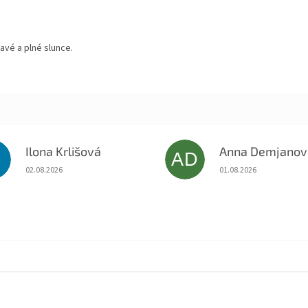
avé a plné slunce.
Ilona Krlišová
Anna Demjanov
K
AD
Hodnotenie obchodu je 5 z 5 hviezdičiek.
Hodnotenie obchodu je
02.08.2026
01.08.2026