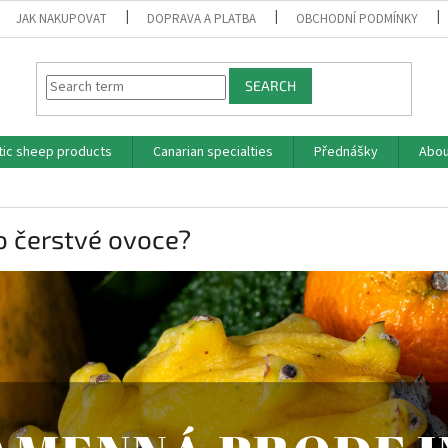
JAK NAKUPOVAT
DOPRAVA A PLATBA
OBCHODNÍ PODMÍNKY
SEARCH
tic sheep products
Canarian specialties
Přednášky
Abou
o čerstvé ovoce?