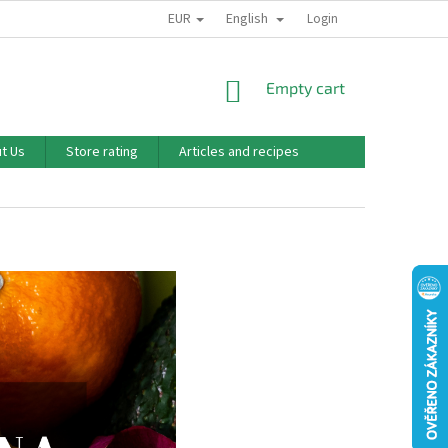
EUR
English
PODMÍNKY OCHRANY OSOBNÍCH ÚDAJŮ
SUBSCRIPTION
Login
O NÁS
SHOPPING
Empty cart
CART
t Us
Store rating
Articles and recipes