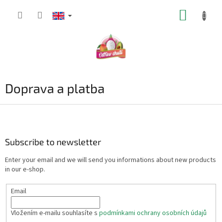
Skip
SHOPP
to
content
CART
Doprava a platba
F
o
o
t
Subscribe to newsletter
e
Enter your email and we will send you informations about new products
r
in our e-shop.
Email
Vložením e-mailu souhlasíte s
podmínkami ochrany osobních údajů