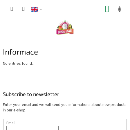
Skip
SHOPP
to
content
CART
Informace
No entries found...
F
o
o
t
Subscribe to newsletter
e
Enter your email and we will send you informations about new products
r
in our e-shop.
Email