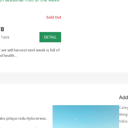
Sold Out
78
 1 pcs
DETAIL
t we will harvest next week is full of
d health...
Add
Cate
Weig
ko pitaya rodu Hylocereus.
Váha