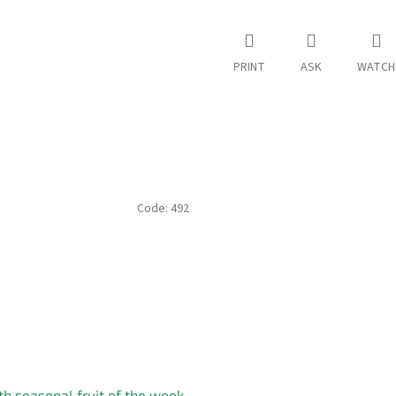
PRINT
ASK
WATCH
Code:
492
th seasonal fruit of the week