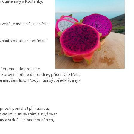
i Guatemaly a Kostariky.
ené, existují však i světle
.
vnání s ostatními odrůdami
y července do prosince.
se provádí přímo do rostliny, přičemž je třeba
 narušení listu. Plody musí být předkládány v
pnosti pomáhat při hubnutí,
lovat imunitní systém a zvyšovat
iny a srdečních onemocněních,