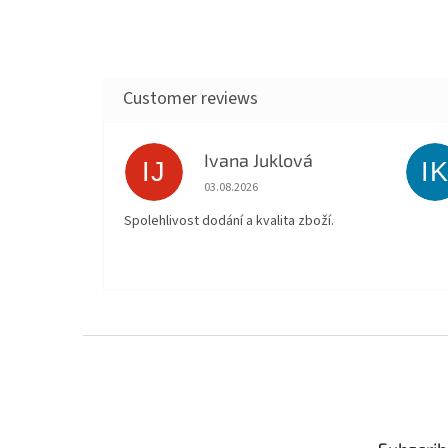
Ivana Juklová
IJ
I
The store rating is 5 out of 5 stars.
03.08.2026
Spolehlivost dodání a kvalita zboží.
F
o
o
t
e