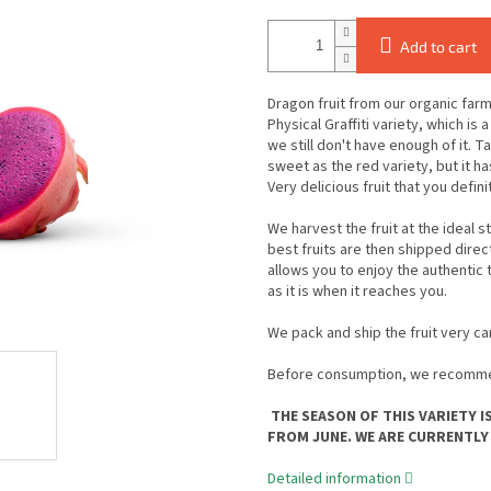
Add to cart
Dragon fruit from our organic farm
Physical Graffiti variety, which is
we still don't have enough of it. T
sweet as the red variety, but it ha
Very delicious fruit that you defini
We harvest the fruit at the ideal s
best fruits are then shipped direc
allows you to enjoy the authentic t
as it is when it reaches you.
We pack and ship the fruit very car
Before consumption, we recommend 
THE SEASON OF THIS VARIETY 
FROM JUNE. WE ARE CURRENTLY 
Detailed information