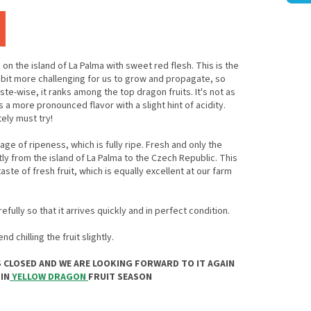
 on the island of La Palma with sweet red flesh. This is the
 a bit more challenging for us to grow and propagate, so
aste-wise, it ranks among the top dragon fruits. It's not as
s a more pronounced flavor with a slight hint of acidity.
tely must try!
tage of ripeness, which is fully ripe. Fresh and only the
tly from the island of La Palma to the Czech Republic. This
aste of fresh fruit, which is equally excellent at our farm
efully so that it arrives quickly and in perfect condition.
chilling the fruit slightly.
IS CLOSED AND WE ARE LOOKING FORWARD TO IT AGAIN
IN
YELLOW DRAGON
FRUIT SEASON