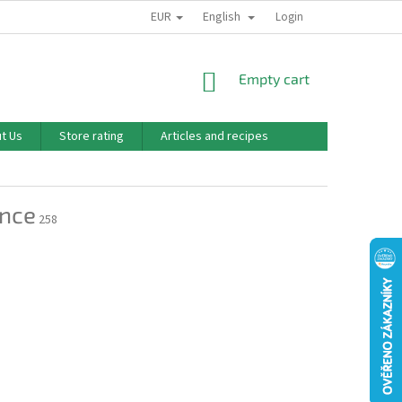
EUR
English
PODMÍNKY OCHRANY OSOBNÍCH ÚDAJŮ
SUBSCRIPTION
Login
O NÁS
SHOPPING
Empty cart
CART
t Us
Store rating
Articles and recipes
ence
258