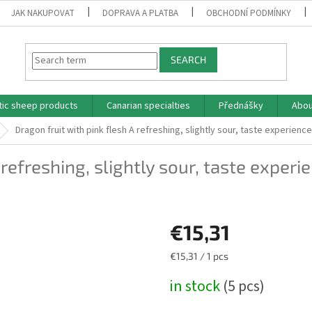
JAK NAKUPOVAT
DOPRAVA A PLATBA
OBCHODNÍ PODMÍNKY
SEARCH
tic sheep products
Canarian specialties
Přednášky
Abou
Dragon fruit with pink flesh
A refreshing, slightly sour, taste experience
 refreshing, slightly sour, taste experi
€15,31
Measure
€15,31 / 1 pcs
price:
in stock
(5 pcs)