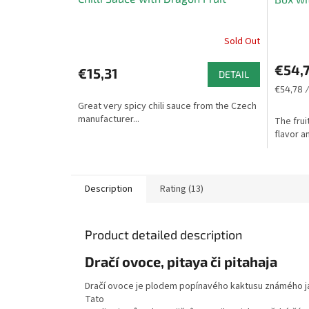
Sold Out
The
The
average
average
€54,
product
product
€15,31
DETAIL
rating
rating
Measure
€54,78 /
is
is
price:
Great very spicy chili sauce from the Czech
5,0
5,0
manufacturer...
The frui
out
out
flavor an
of
of
5
5
stars.
stars.
Description
Rating (13)
Product detailed description
Dračí ovoce, pitaya či pitahaja
Dračí ovoce je plodem popínavého kaktusu známého ja
Tato