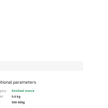
itional parameters
gory
:
Sezónní ovoce
ht
:
0.6 kg
:
500-600g