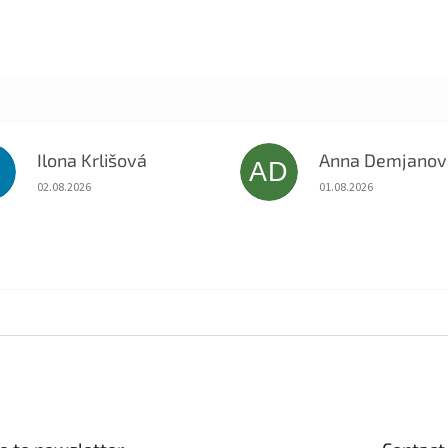
Ilona Krlišová
Anna Demjanov
K
AD
The store rating is 5 out of 5 stars.
The store rating is 5 o
02.08.2026
01.08.2026