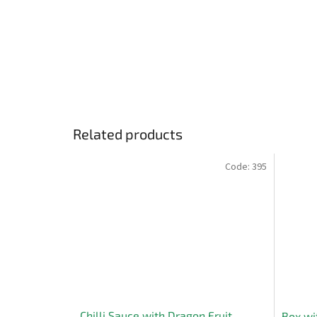
Related products
Code:
395
Chilli Sauce with Dragon Fruit
Box wi