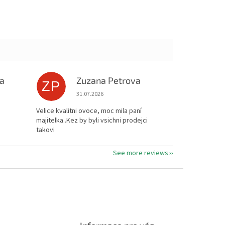
a
Zuzana Petrova
ZP
ut of 5 stars.
The store rating is 5 out of 5 stars.
31.07.2026
Velice kvalitni ovoce, moc mila paní
majitelka..Kez by byli vsichni prodejci
takovi
See more reviews