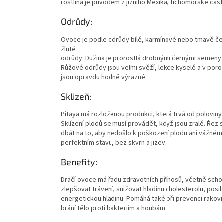
rostlina je původem z jižního Mexika, tichomořské část
Odrůdy:
Ovoce je podle odrůdy bílé, karmínové nebo tmavě červ
žluté
odrůdy. Dužina je prorostlá drobnými černými semeny
Růžové odrůdy jsou velmi svěží, lekce kyselé a v poro
jsou opravdu hodně výrazné.
Sklizeň:
Pitaya má rozloženou produkci, která trvá od polovin
Sklízení plodů se musí provádět, když jsou zralé. Řez 
dbát na to, aby nedošlo k poškození plodu ani vážnému
perfektním stavu, bez skvrn a jizev.
Benefity:
Dračí ovoce má řadu zdravotních přínosů, včetně scho
zlepšovat trávení, snižovat hladinu cholesterolu, posi
energetickou hladinu. Pomáhá také při prevenci rakov
brání tělo proti bakteriím a houbám.